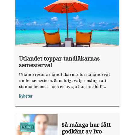
Utlandet toppar tandläkarnas
semesterval
Utlandsresor är tandläkarnas förstahandsval
under semestern. Samtidigt väljer många att
stanna hemma – och en av sju har inte haft
någon sommarledighet alls, enligt "månadens
Nyheter
fråga".
Så många har fått
godkänt av Ivo