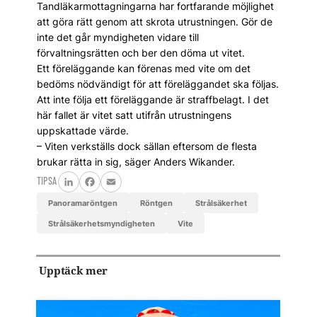
Tandläkarmottagningarna har fortfarande möjlighet
att göra rätt genom att skrota utrustningen. Gör de
inte det går myndigheten vidare till
förvaltningsrätten och ber den döma ut vitet.
Ett föreläggande kan förenas med vite om det
bedöms nödvändigt för att föreläggandet ska följas.
Att inte följa ett föreläggande är straffbelagt. I det
här fallet är vitet satt utifrån utrustningens
uppskattade värde.
– Viten verkställs dock sällan eftersom de flesta
brukar rätta in sig, säger Anders Wikander.
TIPSA
LinkedIn
Facebook
Email
panoramaröntgen
röntgen
strålsäkerhet
Strålsäkerhetsmyndigheten
vite
Upptäck mer