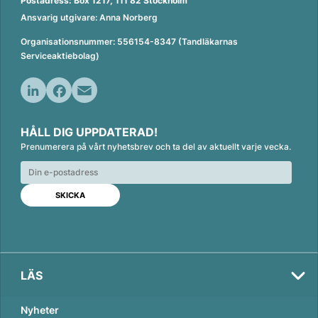
Postadress: Box 1217, 111 82 Stockholm
Ansvarig utgivare: Anna Norberg
Organisationsnummer: 556154-8347 (Tandläkarnas
Serviceaktiebolag)
L
F
E
i
a
m
HÅLL DIG UPPDATERAD!
n
c
a
Prenumerera på vårt nyhetsbrev och ta del av aktuellt varje vecka.
k
e
i
e
b
l
d
o
I
o
n
k
LÄS
Nyheter