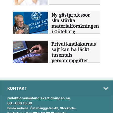
Ny gästprofessor
ska stärka
materialforskningen
i Göteborg
Privattandläkarnas
sajt kan ha läckt
tusentals
personuppgifter
KONTAKT
redaktionen@tandlakartidningen.se
08 - 666 15 00
Besöksadress: Österlånggatan 43, Stockholm