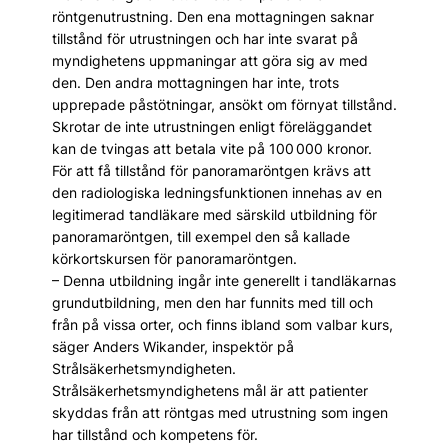
röntgenutrustning. Den ena mottagningen saknar
tillstånd för utrustningen och har inte svarat på
myndighetens uppmaningar att göra sig av med
den. Den andra mottagningen har inte, trots
upprepade påstötningar, ansökt om förnyat tillstånd.
Skrotar de inte utrustningen enligt föreläggandet
kan de tvingas att betala vite på 100 000 kronor.
För att få tillstånd för panoramaröntgen krävs att
den radiologiska ledningsfunktionen innehas av en
legitimerad tandläkare med särskild utbildning för
panoramaröntgen, till exempel den så kallade
körkortskursen för panoramaröntgen.
– Denna utbildning ingår inte generellt i tandläkarnas
grundutbildning, men den har funnits med till och
från på vissa orter, och finns ibland som valbar kurs,
säger Anders Wikander, inspektör på
Strålsäkerhetsmyndigheten.
Strålsäkerhetsmyndighetens mål är att patienter
skyddas från att röntgas med utrustning som ingen
har tillstånd och kompetens för.