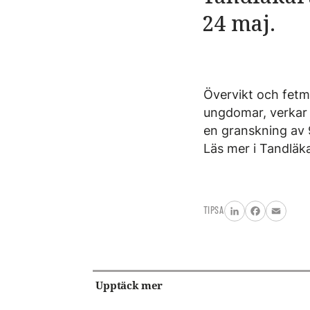
24 maj.
Övervikt och fetma
ungdomar, verkar 
en granskning av 
Läs mer i Tandlä
TIPSA
LinkedIn
Facebook
Email
Upptäck mer