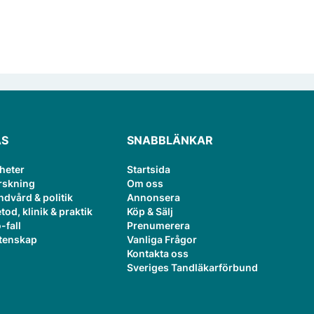
ÄS
SNABBLÄNKAR
heter
Startsida
rskning
Om oss
ndvård & politik
Annonsera
tod, klinik & praktik
Köp & Sälj
-fall
Prenumerera
tenskap
Vanliga Frågor
Kontakta oss
Sveriges Tandläkarförbund