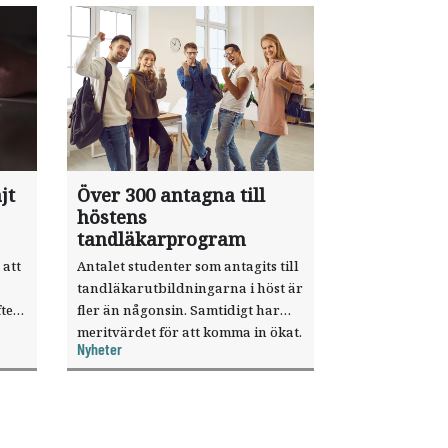
jt
Över 300 antagna till
höstens
tandläkarprogram
 att
Antalet studenter som antagits till
tandläkarutbildningarna i höst är
ter
fler än någonsin. Samtidigt har
meritvärdet för att komma in ökat.
Nyheter
i ett