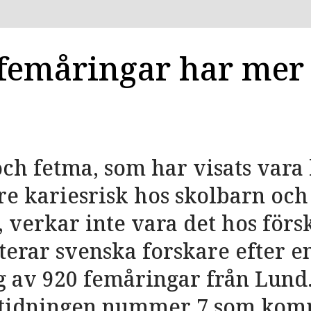
femåringar har mer 
ch fetma, som har visats vara
gre kariesrisk hos skolbarn och
verkar inte vara det hos förs
terar svenska forskare efter e
 av 920 femåringar från Lund.
tidningen nummer 7 som kom