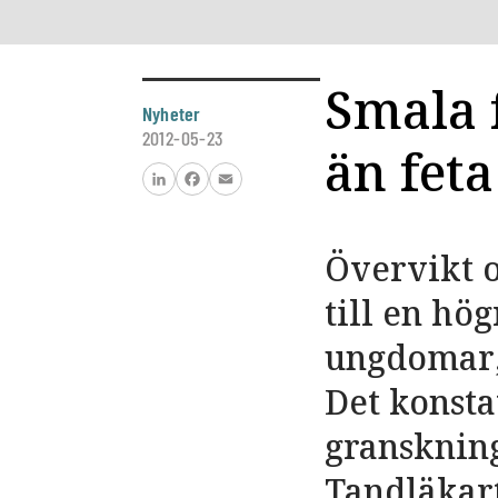
Smala 
Nyheter
2012-05-23
än feta
LinkedIn
Facebook
Email
Övervikt o
till en hö
ungdomar, 
Det konsta
granskning
Tandläkar