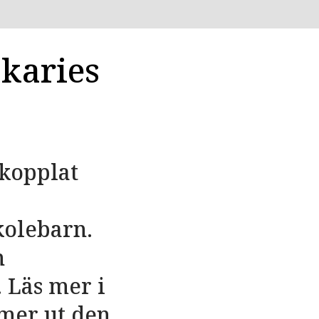
karies
 kopplat
kolebarn.
n
 Läs mer i
mer ut den