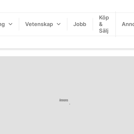
Köp
ng
Vetenskap
Jobb
&
Ann
Sälj
Annons