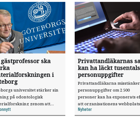
 gästprofessor ska
Privattandläkarnas sa
ärka
kan ha läckt tusentals
terialforskningen i
personuppgifter
teborg
Privattandläkarna misstänker
borgs universitet stärker sin
personuppgifter om 2 500
sning på odontologisk
personer kan ha exponerats ef
erialforskning genom att
att organisationens webbplats
onnytt
Nyheter
a forskaren Pekka Vallittu till
utnyttjats genom en sårbarhet 
ksamheten som gästprofessor.
publiceringsverktyg.