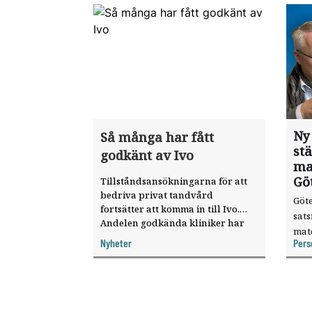
Ny
Så många har fått
st
godkänt av Ivo
ma
Gö
Tillståndsansökningarna för att
bedriva privat tandvård
Göte
fortsätter att komma in till Ivo.
sat
Andelen godkända kliniker har
mat
ökat, visar nya siffror.
Nyheter
Pers
knyt
ver