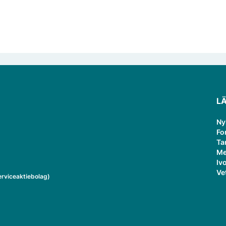
L
Ny
Fo
Ta
Me
Ivo
Ve
rviceaktiebolag)