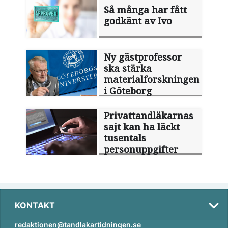
Så många har fått
godkänt av Ivo
Ny gästprofessor
ska stärka
materialforskningen
i Göteborg
Privattandläkarnas
sajt kan ha läckt
tusentals
personuppgifter
KONTAKT
redaktionen@tandlakartidningen.se