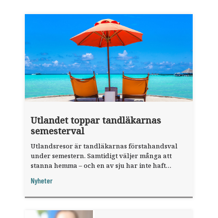
Utlandet toppar tandläkarnas
semesterval
Utlandsresor är tandläkarnas förstahandsval
under semestern. Samtidigt väljer många att
stanna hemma – och en av sju har inte haft
någon sommarledighet alls, enligt "månadens
Nyheter
fråga".