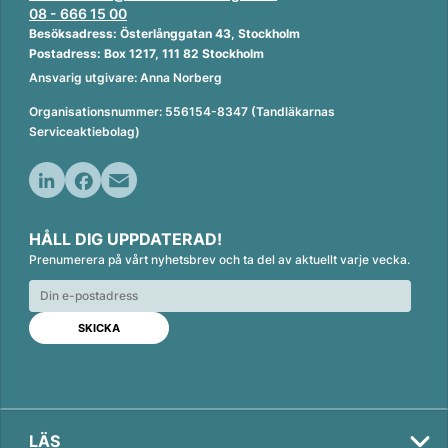
08 - 666 15 00
Besöksadress: Österlånggatan 43, Stockholm
Postadress: Box 1217, 111 82 Stockholm
Ansvarig utgivare: Anna Norberg
Organisationsnummer: 556154-8347 (Tandläkarnas
Serviceaktiebolag)
L
F
E
i
a
m
HÅLL DIG UPPDATERAD!
n
c
a
Prenumerera på vårt nyhetsbrev och ta del av aktuellt varje vecka.
k
e
i
e
b
l
d
o
I
o
n
k
LÄS