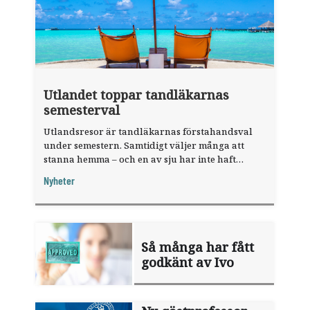
Utlandet toppar tandläkarnas
semesterval
Utlandsresor är tandläkarnas förstahandsval
under semestern. Samtidigt väljer många att
stanna hemma – och en av sju har inte haft
någon sommarledighet alls, enligt "månadens
Nyheter
fråga".
Så många har fått
godkänt av Ivo