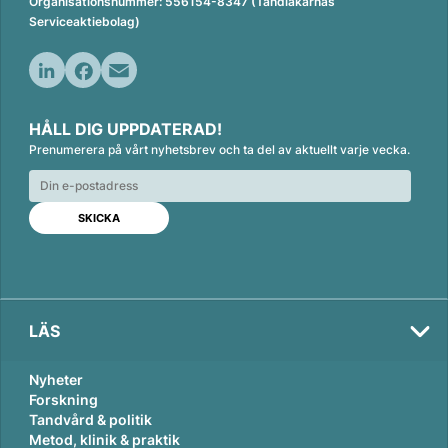
Organisationsnummer: 556154-8347 (Tandläkarnas
Serviceaktiebolag)
L
F
E
i
a
m
HÅLL DIG UPPDATERAD!
n
c
a
Prenumerera på vårt nyhetsbrev och ta del av aktuellt varje vecka.
k
e
i
e
b
l
d
o
I
o
n
k
LÄS
Nyheter
Forskning
Tandvård & politik
Metod, klinik & praktik