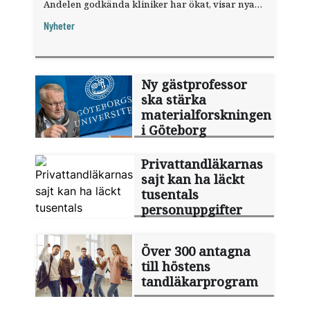
Andelen godkända kliniker har ökat, visar nya
siffror.
Nyheter
Ny gästprofessor
ska stärka
materialforskningen
i Göteborg
Privattandläkarnas
sajt kan ha läckt
tusentals
personuppgifter
Över 300 antagna
till höstens
tandläkarprogram