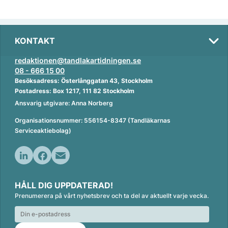
KONTAKT
redaktionen@tandlakartidningen.se
08 - 666 15 00
Besöksadress: Österlånggatan 43, Stockholm
Postadress: Box 1217, 111 82 Stockholm
Ansvarig utgivare: Anna Norberg
Organisationsnummer: 556154-8347 (Tandläkarnas
Serviceaktiebolag)
L
F
E
i
a
m
HÅLL DIG UPPDATERAD!
n
c
a
Prenumerera på vårt nyhetsbrev och ta del av aktuellt varje vecka.
k
e
i
e
b
l
d
o