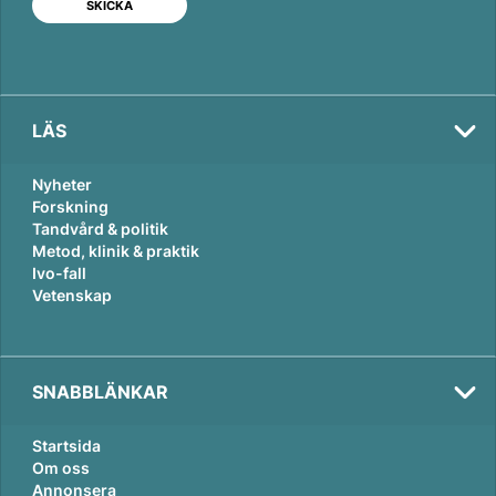
I
o
n
k
LÄS
Nyheter
Forskning
Tandvård & politik
Metod, klinik & praktik
Ivo-fall
Vetenskap
SNABBLÄNKAR
Startsida
Om oss
Annonsera