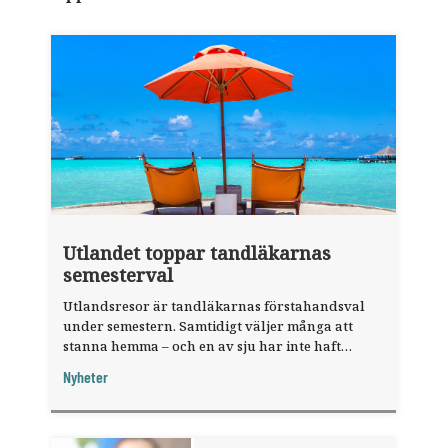
Utlandet toppar tandläkarnas
semesterval
Utlandsresor är tandläkarnas förstahandsval
under semestern. Samtidigt väljer många att
stanna hemma – och en av sju har inte haft
någon sommarledighet alls, enligt "månadens
Nyheter
fråga".