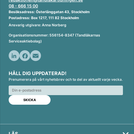
08 - 666 15 00
Besöksadress: Österlånggatan 43, Stockholm
Postadress: Box 1217, 111 82 Stockholm
Ansvarig utgivare: Anna Norberg
Organisationsnummer: 556154-8347 (Tandläkarnas
Serviceaktiebolag)
L
F
E
i
a
m
HÅLL DIG UPPDATERAD!
n
c
a
Prenumerera på vårt nyhetsbrev och ta del av aktuellt varje vecka.
k
e
i
e
b
l
d
o
I
o
n
k
LÄS