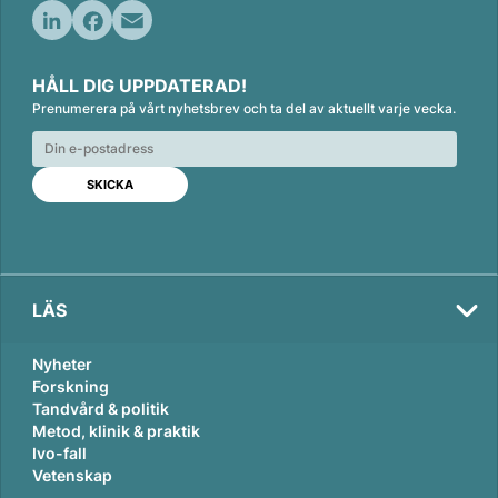
L
F
E
i
a
m
HÅLL DIG UPPDATERAD!
n
c
a
Prenumerera på vårt nyhetsbrev och ta del av aktuellt varje vecka.
k
e
i
e
b
l
d
o
I
o
n
k
LÄS
Nyheter
Forskning
Tandvård & politik
Metod, klinik & praktik
Ivo-fall
Vetenskap