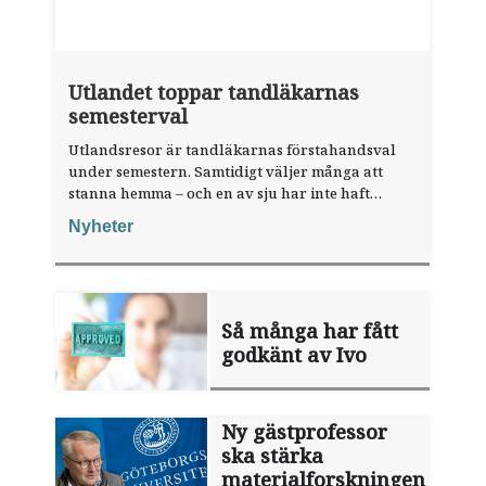
Utlandet toppar tandläkarnas
semesterval
Utlandsresor är tandläkarnas förstahandsval
under semestern. Samtidigt väljer många att
stanna hemma – och en av sju har inte haft
någon sommarledighet alls, enligt "månadens
Nyheter
fråga".
Så många har fått
godkänt av Ivo
Ny gästprofessor
ska stärka
materialforskningen