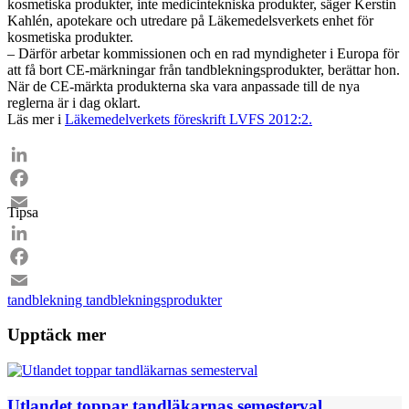
kosmetiska produkter, inte medicintekniska produkter, säger Kerstin
Kahlén, apotekare och utredare på Läkemedelsverkets enhet för
kosmetiska produkter.
– Därför arbetar kommissionen och en rad myndigheter i Europa för
att få bort CE-märkningar från tandblekningsprodukter, berättar hon.
När de CE-märkta produkterna ska vara anpassade till de nya
reglerna är i dag oklart.
Läs mer i
Läkemedelverkets föreskrift LVFS 2012:2.
LinkedIn
Facebook
Tipsa
Email
LinkedIn
Facebook
tandblekning
tandblekningsprodukter
Email
Upptäck mer
Utlandet toppar tandläkarnas semesterval