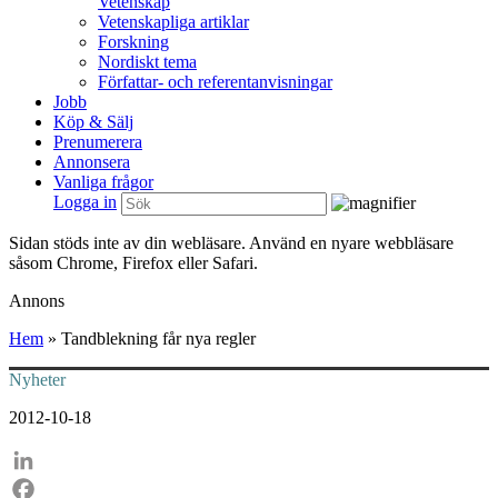
Vetenskap
Vetenskapliga artiklar
Forskning
Nordiskt tema
Författar- och referentanvisningar
Jobb
Köp & Sälj
Prenumerera
Annonsera
Vanliga frågor
Logga in
Sidan stöds inte av din webläsare. Använd en nyare webbläsare
såsom Chrome, Firefox eller Safari.
Annons
Hem
»
Tandblekning får nya regler
Nyheter
2012-10-18
LinkedIn