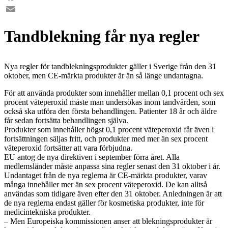
Facebook
Email
Tandblekning får nya regler
Nya regler för tandblekningsprodukter gäller i Sverige från den 31
oktober, men CE-märkta produkter är än så länge undantagna.
För att använda produkter som innehåller mellan 0,1 procent och sex
procent väteperoxid måste man undersökas inom tandvården, som
också ska utföra den första behandlingen. Patienter 18 år och äldre
får sedan fortsätta behandlingen själva.
Produkter som innehåller högst 0,1 procent väteperoxid får även i
fortsättningen säljas fritt, och produkter med mer än sex procent
väteperoxid fortsätter att vara förbjudna.
EU antog de nya direktiven i september förra året. Alla
medlemsländer måste anpassa sina regler senast den 31 oktober i år.
Undantaget från de nya reglerna är CE-märkta produkter, varav
många innehåller mer än sex procent väteperoxid. De kan alltså
användas som tidigare även efter den 31 oktober. Anledningen är att
de nya reglerna endast gäller för kosmetiska produkter, inte för
medicintekniska produkter.
– Men Europeiska kommissionen anser att blekningsprodukter är