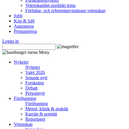
Forskningsnyheter
Vetenskapligt nordiskt tema
Författar- och referentanvisningar vetenskap
Jobb
Köp & Sälj
Annonsera
Prenumerera
Logga in
Meny
Nyheter
Nyheter
Valet 2026
Senaste nytt
Forskning
Debatt
Personnytt
Fördjupning
Fördjupning
Metod, klinik & praktik
Karriär & porträtt
Reportaget
Vetenskap