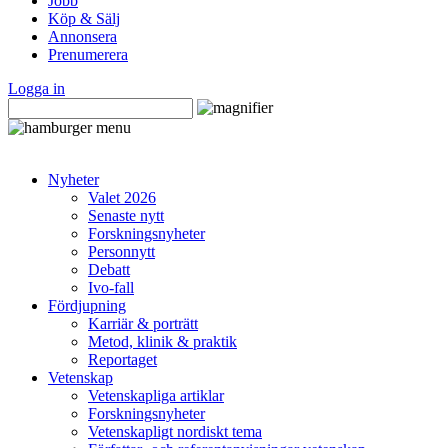
Jobb
Köp & Sälj
Annonsera
Prenumerera
Logga in
Nyheter
Valet 2026
Senaste nytt
Forskningsnyheter
Personnytt
Debatt
Ivo-fall
Fördjupning
Karriär & porträtt
Metod, klinik & praktik
Reportaget
Vetenskap
Vetenskapliga artiklar
Forskningsnyheter
Vetenskapligt nordiskt tema