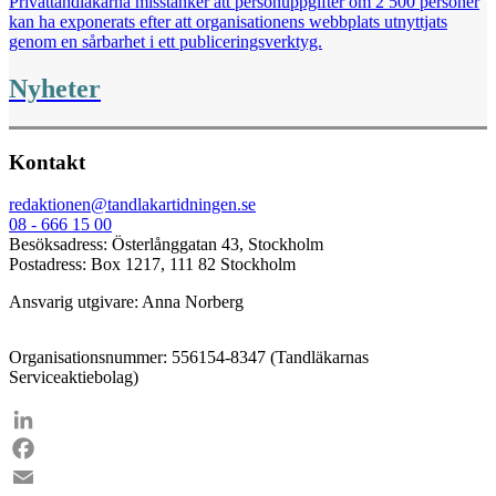
Privattandläkarna misstänker att personuppgifter om 2 500 personer
kan ha exponerats efter att organisationens webbplats utnyttjats
genom en sårbarhet i ett publiceringsverktyg.
Nyheter
Kontakt
redaktionen@tandlakartidningen.se
08 - 666 15 00
Besöksadress: Österlånggatan 43, Stockholm
Postadress: Box 1217, 111 82 Stockholm
Ansvarig utgivare: Anna Norberg
Organisationsnummer: 556154-8347 (Tandläkarnas
Serviceaktiebolag)
LinkedIn
Facebook