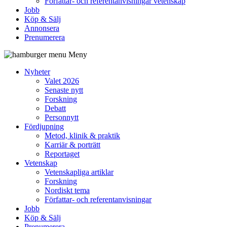
Författar- och referentanvisningar vetenskap
Jobb
Köp & Sälj
Annonsera
Prenumerera
Meny
Nyheter
Valet 2026
Senaste nytt
Forskning
Debatt
Personnytt
Fördjupning
Metod, klinik & praktik
Karriär & porträtt
Reportaget
Vetenskap
Vetenskapliga artiklar
Forskning
Nordiskt tema
Författar- och referentanvisningar
Jobb
Köp & Sälj
Prenumerera