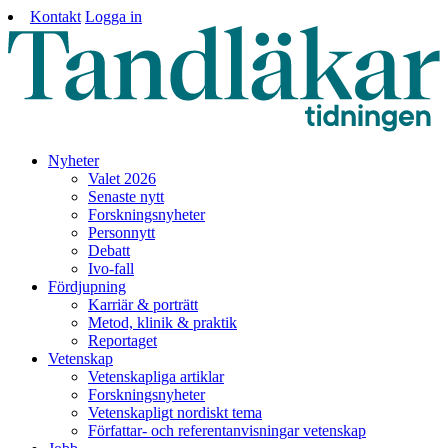
Kontakt
Logga in
Nyheter
Valet 2026
Senaste nytt
Forskningsnyheter
Personnytt
Debatt
Ivo-fall
Fördjupning
Karriär & porträtt
Metod, klinik & praktik
Reportaget
Vetenskap
Vetenskapliga artiklar
Forskningsnyheter
Vetenskapligt nordiskt tema
Författar- och referentanvisningar vetenskap