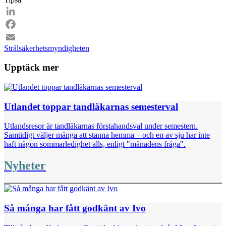
Email
LinkedIn
Facebook
Strålsäkerhetsmyndigheten
Email
Upptäck mer
Utlandet toppar tandläkarnas semesterval
Utlandsresor är tandläkarnas förstahandsval under semestern.
Samtidigt väljer många att stanna hemma – och en av sju har inte
haft någon sommarledighet alls, enligt "månadens fråga".
Nyheter
Så många har fått godkänt av Ivo