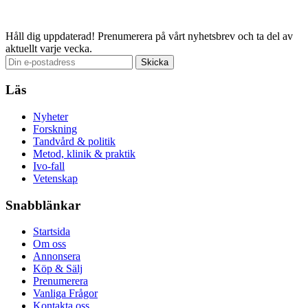
Email
Håll dig uppdaterad!
Prenumerera på vårt nyhetsbrev och ta del av
aktuellt varje vecka.
Läs
Nyheter
Forskning
Tandvård & politik
Metod, klinik & praktik
Ivo-fall
Vetenskap
Snabblänkar
Startsida
Om oss
Annonsera
Köp & Sälj
Prenumerera
Vanliga Frågor
Kontakta oss