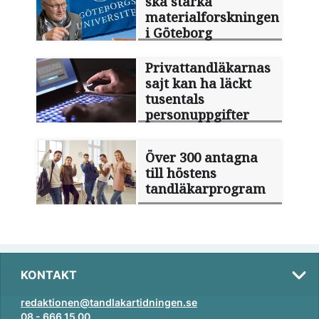
ska stärka
materialforskningen
i Göteborg
Privattandläkarnas
sajt kan ha läckt
tusentals
personuppgifter
Över 300 antagna
till höstens
tandläkarprogram
KONTAKT
redaktionen@tandlakartidningen.se
08 - 666 15 00