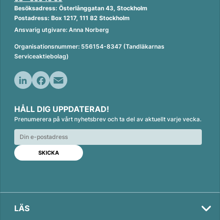
Besöksadress: Österlånggatan 43, Stockholm
Postadress: Box 1217, 111 82 Stockholm
Ansvarig utgivare: Anna Norberg
Organisationsnummer: 556154-8347 (Tandläkarnas
Serviceaktiebolag)
L
F
E
i
a
m
HÅLL DIG UPPDATERAD!
n
c
a
Prenumerera på vårt nyhetsbrev och ta del av aktuellt varje vecka.
k
e
i
e
b
l
d
o
I
o
n
k
LÄS