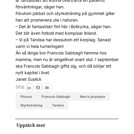
är fantastiskt att kunna överträffa en patients
förväntningar, säger han.
Förutom jobbet och styrketräning på gymmet gillar
han att promenera ute i naturen.
– Det är fantastiskt fint här i Botkyrka, säger han.
Det blir även fotboll med kompisar ibland.
– Vi på Tandea har dessutom ett korplag. Senast
vann vi hela turneringen!
Än så länge bor Francois Sabbagh hemma hos
mamma, men nu är singellivet snart slut. I september
ska Francois Sabbagh gifta sig, och då börjar ett
nytt kapitel i livet.
Janet Suslick
TIPSA
LinkedIn
Facebook
Email
fitness
Francois Sabbagh
men’s physique
styrketräning
Tandea
Upptäck mer