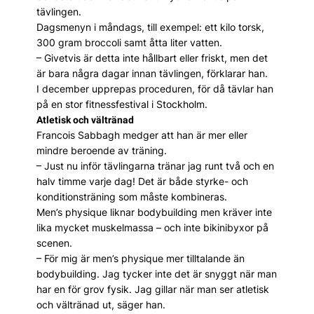
tävlingen.
Dagsmenyn i måndags, till exempel: ett kilo torsk,
300 gram broccoli samt åtta liter vatten.
– Givetvis är detta inte hållbart eller friskt, men det
är bara några dagar innan tävlingen, förklarar han.
I december upprepas proceduren, för då tävlar han
på en stor fitnessfestival i Stockholm.
Atletisk och vältränad
Francois Sabbagh medger att han är mer eller
mindre beroende av träning.
– Just nu inför tävlingarna tränar jag runt två och en
halv timme varje dag! Det är både styrke- och
konditionsträning som måste kombineras.
Men’s physique liknar bodybuilding men kräver inte
lika mycket muskelmassa – och inte bikinibyxor på
scenen.
– För mig är men’s physique mer tilltalande än
bodybuilding. Jag tycker inte det är snyggt när man
har en för grov fysik. Jag gillar när man ser atletisk
och vältränad ut, säger han.