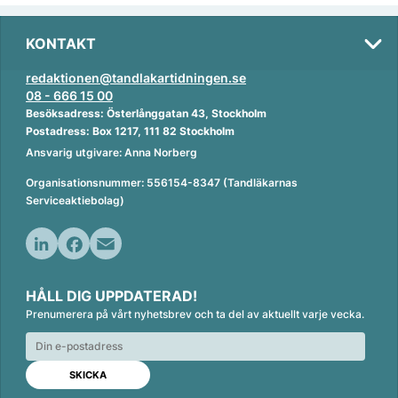
KONTAKT
redaktionen@tandlakartidningen.se
08 - 666 15 00
Besöksadress: Österlånggatan 43, Stockholm
Postadress: Box 1217, 111 82 Stockholm
Ansvarig utgivare: Anna Norberg
Organisationsnummer: 556154-8347 (Tandläkarnas
Serviceaktiebolag)
L
F
E
i
a
m
HÅLL DIG UPPDATERAD!
n
c
a
Prenumerera på vårt nyhetsbrev och ta del av aktuellt varje vecka.
k
e
i
e
b
l
d
o
I
o
n
k