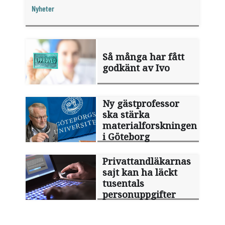
någon sommarledighet alls, enligt "månadens
Nyheter
fråga".
Så många har fått
godkänt av Ivo
Ny gästprofessor
ska stärka
materialforskningen
i Göteborg
Privattandläkarnas
sajt kan ha läckt
tusentals
personuppgifter