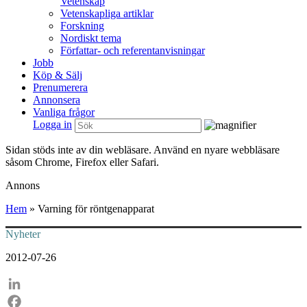
Vetenskap
Vetenskapliga artiklar
Forskning
Nordiskt tema
Författar- och referentanvisningar
Jobb
Köp & Sälj
Prenumerera
Annonsera
Vanliga frågor
Logga in
Sidan stöds inte av din webläsare. Använd en nyare webbläsare
såsom Chrome, Firefox eller Safari.
Annons
Hem
»
Varning för röntgenapparat
Nyheter
2012-07-26
LinkedIn