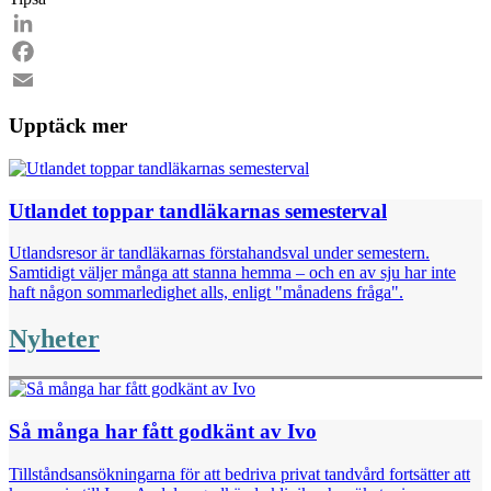
Email
LinkedIn
Facebook
Email
Upptäck mer
Utlandet toppar tandläkarnas semesterval
Utlandsresor är tandläkarnas förstahandsval under semestern.
Samtidigt väljer många att stanna hemma – och en av sju har inte
haft någon sommarledighet alls, enligt "månadens fråga".
Nyheter
Så många har fått godkänt av Ivo
Tillståndsansökningarna för att bedriva privat tandvård fortsätter att