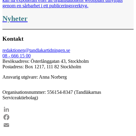
kan ha exponerats efter att organisationens webbplats utnyttjats
genom en sårbarhet i ett publiceringsverktyg.
Nyheter
Kontakt
redaktionen@tandlakartidningen.se
08 - 666 15 00
Besöksadress: Österlånggatan 43, Stockholm
Postadress: Box 1217, 111 82 Stockholm
Ansvarig utgivare: Anna Norberg
Organisationsnummer: 556154-8347 (Tandläkarnas
Serviceaktiebolag)
LinkedIn
Facebook
Email