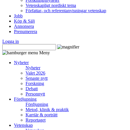
Forskningsnyheter
Vetenskapligt nordiskt tema
Författar- och referentanvisningar vetenskap
Jobb
Köp & Sälj
Annonsera
Prenumerera
Logga in
Meny
Nyheter
Nyheter
Valet 2026
Senaste nytt
Forskning
Debatt
Personnytt
Fördjupning
Fördjupning
Metod, klinik & praktik
Karriär & porträtt
Reportaget
Vetenskap