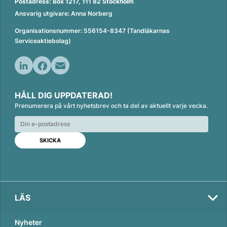
Postadress: Box 1217, 111 82 Stockholm
Ansvarig utgivare: Anna Norberg
Organisationsnummer: 556154-8347 (Tandläkarnas
Serviceaktiebolag)
L
F
E
i
a
m
HÅLL DIG UPPDATERAD!
n
c
a
Prenumerera på vårt nyhetsbrev och ta del av aktuellt varje vecka.
k
e
i
e
b
l
d
o
Val
I
o
2026
n
k
LÄS
Nyheter