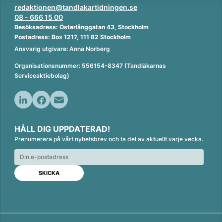
redaktionen@tandlakartidningen.se
08 - 666 15 00
Besöksadress: Österlånggatan 43, Stockholm
Postadress: Box 1217, 111 82 Stockholm
Ansvarig utgivare: Anna Norberg
Organisationsnummer: 556154-8347 (Tandläkarnas
Serviceaktiebolag)
L
F
E
i
a
m
HÅLL DIG UPPDATERAD!
n
c
a
Prenumerera på vårt nyhetsbrev och ta del av aktuellt varje vecka.
k
e
i
e
b
l
d
o
I
o
n
k