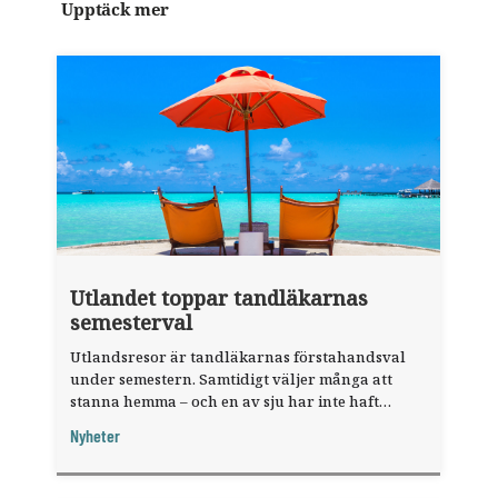
Upptäck mer
Utlandet toppar tandläkarnas
semesterval
Utlandsresor är tandläkarnas förstahandsval
under semestern. Samtidigt väljer många att
stanna hemma – och en av sju har inte haft
någon sommarledighet alls, enligt "månadens
Nyheter
fråga".