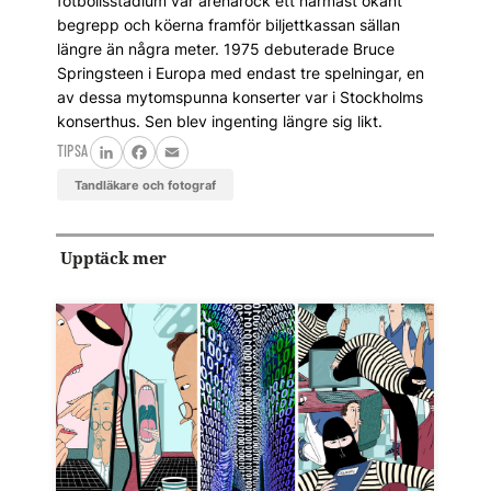
fotbollsstadium var arenarock ett närmast okänt
begrepp och köerna framför biljettkassan sällan
längre än några meter. 1975 debuterade Bruce
Springsteen i Europa med endast tre spelningar, en
av dessa mytomspunna konserter var i Stockholms
konserthus. Sen blev ingenting längre sig likt.
TIPSA
LinkedIn
Facebook
Email
tandläkare och fotograf
Upptäck mer