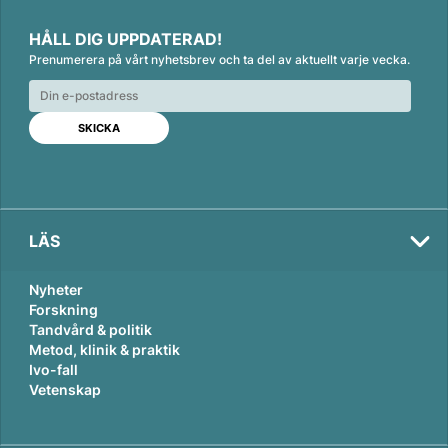
L
F
E
i
a
m
HÅLL DIG UPPDATERAD!
n
c
a
Prenumerera på vårt nyhetsbrev och ta del av aktuellt varje vecka.
k
e
i
e
b
l
d
o
I
o
n
k
LÄS
Nyheter
Forskning
Tandvård & politik
Metod, klinik & praktik
Ivo-fall
Vetenskap