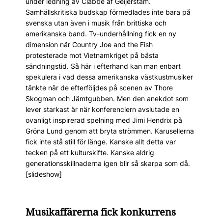
under ledning av Clabbe af Geijerstam.
Samhällskritiska budskap förmedlades inte bara på
svenska utan även i musik från brittiska och
amerikanska band. Tv-underhållning fick en ny
dimension när Country Joe and the Fish
protesterade mot Vietnamkriget på bästa
sändningstid. Så här i efterhand kan man enbart
spekulera i vad dessa amerikanska västkustmusiker
tänkte när de efterföljdes på scenen av Thore
Skogman och Jämtgubben. Men den anekdot som
lever starkast är när konferenciern avslutade en
ovanligt inspirerad spelning med Jimi Hendrix på
Gröna Lund genom att bryta strömmen. Karusellerna
fick inte stå still för länge. Kanske allt detta var
tecken på ett kulturskifte. Kanske aldrig
generationsskillnaderna igen blir så skarpa som då.
[slideshow]
Musikaffärerna fick konkurrens