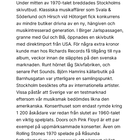
Under mitten av 1970-talet breddades Stockholms
skivutbud. Klassiska musikaffärer som Svala &
Söderlund och Hirsch vid Hötorget fick konkurrens
av mindre butiker drivna av en ny, hängiven och
musikintresserad generation. I Birger Jarlspassagen,
granne med Gul och Blå, öppnades en skivbutik
med direktimport från USA. För några extra kronor
kunde man hos Richards Records få tillgång till nya
album, veckor innan de släpptes på den svenska
marknaden. Runt hörnet låg Skivfabriken, och
senare Pet Sounds. Björn Hamrins källarbutik på
Barnhusgatan var ytterligare en samlingspunkt.
Stockholm besöktes ofta av internationella artister.
Vissa påstår att Sverige var en testmarknad
eftersom vår musiksmak bedömdes likna den
amerikanska. Konserthuset som endast rymde kring
1 200 åskådare var redan från slutet av 1960-talet
en viktig spelplats. Doors och Pink Floyd är ett par
exempel på uppmärksammade konserter. Även om
Rolling Stones 1970 spelade på Råsunda