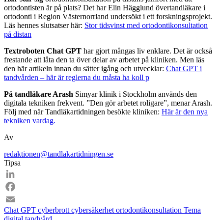
ortodontisten är på plats? Det har Elin Hägglund övertandläkare i
ortodonti i Region Västernorrland undersökt i ett forskningsprojekt.
Läs hennes slutsatser här:
Stor tidsvinst med ortodontikonsultation
på distan
Textroboten Chat GPT
har gjort mångas liv enklare. Det är också
frestande att låta den ta över delar av arbetet på kliniken. Men läs
den här artikeln innan du sätter igång och utvecklar:
Chat GPT i
tandvården – här är reglerna du måsta ha koll p
På tandläkare Arash
Simyar klinik i Stockholm används den
digitala tekniken frekvent. ”Den gör arbetet roligare”, menar Arash.
Följ med när Tandläkartidningen besökte kliniken:
Här är den nya
tekniken vardag.
Av
redaktionen@tandlakartidningen.se
Tipsa
LinkedIn
Facebook
Chat GPT
cyberbrott
cybersäkerhet
ortodontikonsultation
Tema
Email
digital tandvård