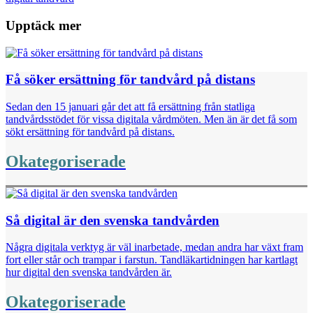
Upptäck mer
Få söker ersättning för tandvård på distans
Sedan den 15 januari går det att få ersättning från statliga
tandvårdsstödet för vissa digitala vårdmöten. Men än är det få som
sökt ersättning för tandvård på distans.
Okategoriserade
Så digital är den svenska tandvården
Några digitala verktyg är väl inarbetade, medan andra har växt fram
fort eller står och trampar i farstun. Tandläkartidningen har kartlagt
hur digital den svenska tandvården är.
Okategoriserade