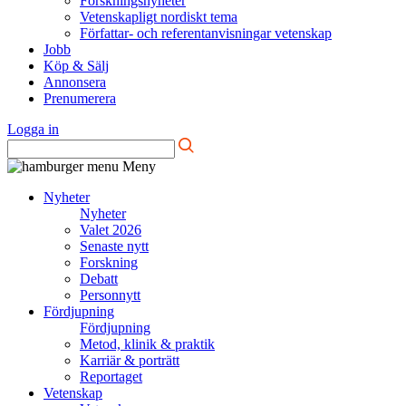
Forskningsnyheter
Vetenskapligt nordiskt tema
Författar- och referentanvisningar vetenskap
Jobb
Köp & Sälj
Annonsera
Prenumerera
Logga in
Meny
Nyheter
Nyheter
Valet 2026
Senaste nytt
Forskning
Debatt
Personnytt
Fördjupning
Fördjupning
Metod, klinik & praktik
Karriär & porträtt
Reportaget
Vetenskap