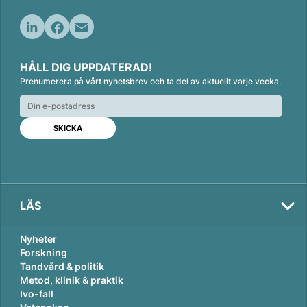
L
F
E
i
a
m
HÅLL DIG UPPDATERAD!
n
c
a
Prenumerera på vårt nyhetsbrev och ta del av aktuellt varje vecka.
k
e
i
e
b
l
d
o
I
o
n
k
LÄS
Nyheter
Forskning
Tandvård & politik
Metod, klinik & praktik
Ivo-fall