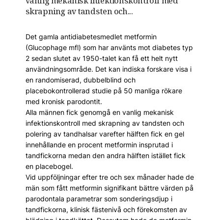
vanlig mekanisk infektionskontroll med
skrapning av tandsten och...
Det gamla antidiabetesmedlet metformin
(Glucophage mfl) som har använts mot diabetes typ
2 sedan slutet av 1950-talet kan få ett helt nytt
användningsområde. Det kan indiska forskare visa i
en randomiserad, dubbelblind och
placebokontrollerad studie på 50 manliga rökare
med kronisk parodontit.
Alla männen fick genomgå en vanlig mekanisk
infektionskontroll med skrapning av tandsten och
polering av tandhalsar varefter hälften fick en gel
innehållande en procent metformin insprutad i
tandfickorna medan den andra hälften istället fick
en placebogel.
Vid uppföljningar efter tre och sex månader hade de
män som fått metformin signifikant bättre värden på
parodontala parametrar som sonderingsdjup i
tandfickorna, klinisk fästenivå och förekomsten av