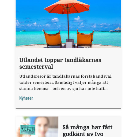
Utlandet toppar tandläkarnas
semesterval
Utlandsresor är tandläkarnas förstahandsval
under semestern. Samtidigt väljer många att
stanna hemma – och en av sju har inte haft
någon sommarledighet alls, enligt "månadens
Nyheter
fråga".
Så många har fått
godkänt av Ivo