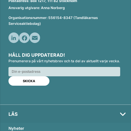
Postadress: Box 1217, 111 82 Stockholm
Ansvarig utgivare: Anna Norberg
Organisationsnummer: 556154-8347 (Tandläkarnas
Serviceaktiebolag)
L
F
E
i
a
m
HÅLL DIG UPPDATERAD!
n
c
a
Prenumerera på vårt nyhetsbrev och ta del av aktuellt varje vecka.
k
e
i
e
b
l
d
o
I
o
n
k
LÄS
Nyheter