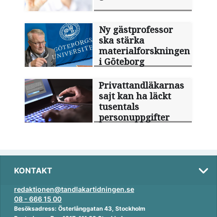
Ny gästprofessor
ska stärka
materialforskningen
i Göteborg
Privattandläkarnas
sajt kan ha läckt
tusentals
personuppgifter
KONTAKT
redaktionen@tandlakartidningen.se
08 - 666 15 00
Besöksadress: Österlånggatan 43, Stockholm