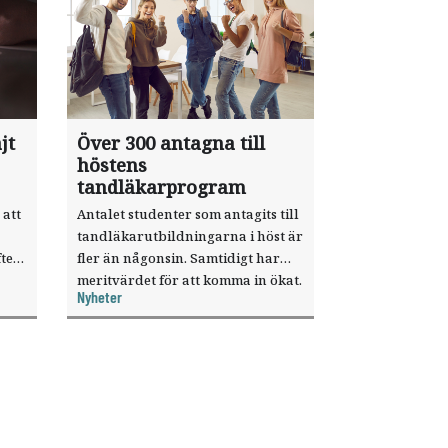
jt
Över 300 antagna till
höstens
tandläkarprogram
 att
Antalet studenter som antagits till
tandläkarutbildningarna i höst är
ter
fler än någonsin. Samtidigt har
meritvärdet för att komma in ökat.
Nyheter
i ett