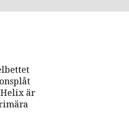
lbettet
onsplåt
 Helix är
primära