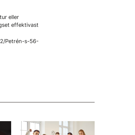
ur eller
gset effektivast
12/Petrén-s-56-