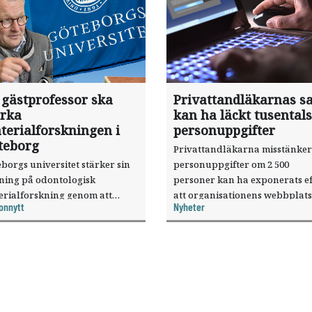
 gästprofessor ska
Privattandläkarnas sa
ärka
kan ha läckt tusentals
terialforskningen i
personuppgifter
teborg
Privattandläkarna misstänker
borgs universitet stärker sin
personuppgifter om 2 500
sning på odontologisk
personer kan ha exponerats ef
erialforskning genom att
att organisationens webbplats
onnytt
Nyheter
a forskaren Pekka Vallittu till
utnyttjats genom en sårbarhet 
ksamheten som gästprofessor.
publiceringsverktyg.