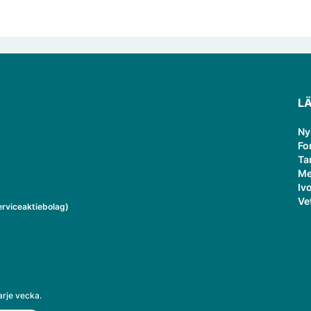
L
Ny
Fo
Ta
Me
Ivo
Ve
rviceaktiebolag)
arje vecka.