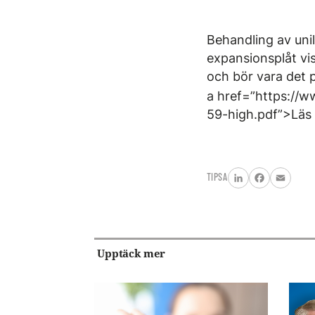
Behandling av unil
expansionsplåt vis
och bör vara det 
a href=”https://w
59-high.pdf”>Läs 
TIPSA
LinkedIn
Facebook
Email
Upptäck mer