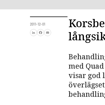
Korsbe
2011-12-01
långsik
LinkedIn
Facebook
Email
Behandling
med Quad 
visar god 
överlägset
behandling