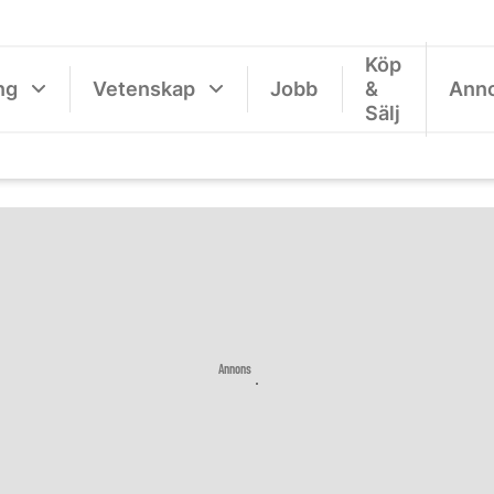
Köp
ng
Vetenskap
Jobb
&
Ann
Sälj
Annons