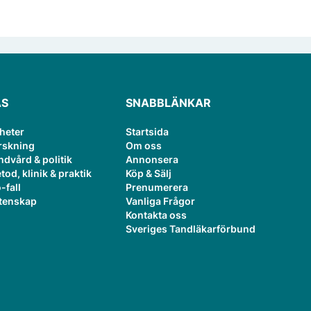
ÄS
SNABBLÄNKAR
heter
Startsida
rskning
Om oss
ndvård & politik
Annonsera
tod, klinik & praktik
Köp & Sälj
-fall
Prenumerera
tenskap
Vanliga Frågor
Kontakta oss
Sveriges Tandläkarförbund