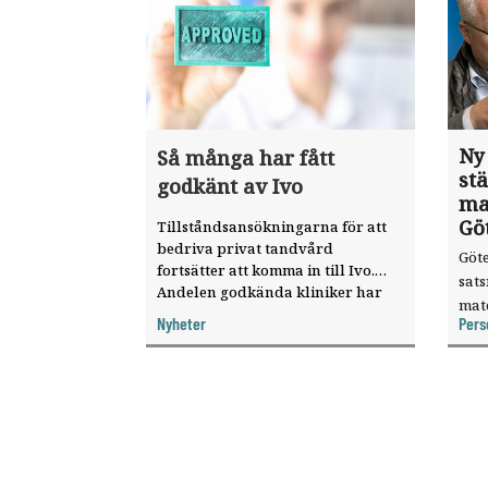
Ny
Så många har fått
st
godkänt av Ivo
ma
Gö
Tillståndsansökningarna för att
bedriva privat tandvård
Göte
fortsätter att komma in till Ivo.
sat
Andelen godkända kliniker har
mat
ökat, visar nya siffror.
Nyheter
Pers
knyt
ver