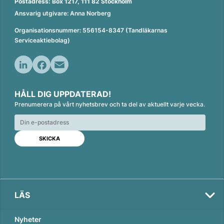
Postadress: Box 1217, 111 82 Stockholm
Ansvarig utgivare: Anna Norberg
Organisationsnummer: 556154-8347 (Tandläkarnas
Serviceaktiebolag)
L
F
E
i
a
m
HÅLL DIG UPPDATERAD!
n
c
a
Prenumerera på vårt nyhetsbrev och ta del av aktuellt varje vecka.
k
e
i
e
b
l
d
o
I
o
n
k
LÄS
Nyheter