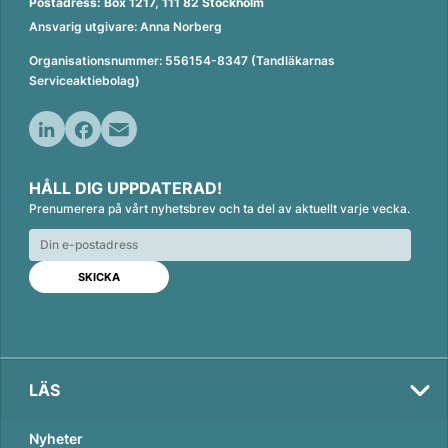
Postadress: Box 1217, 111 82 Stockholm
Ansvarig utgivare: Anna Norberg
Organisationsnummer: 556154-8347 (Tandläkarnas
Serviceaktiebolag)
L
F
E
i
a
m
HÅLL DIG UPPDATERAD!
n
c
a
Prenumerera på vårt nyhetsbrev och ta del av aktuellt varje vecka.
k
e
i
e
b
l
d
o
I
o
n
k
LÄS
Nyheter