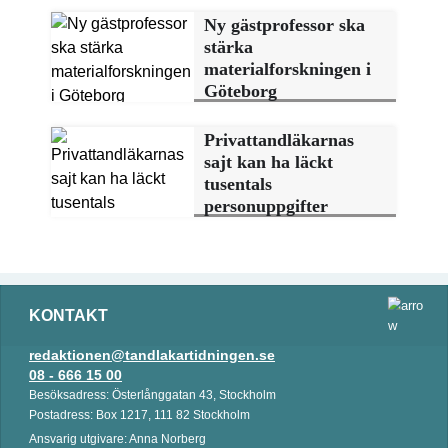
Ny gästprofessor ska
stärka
materialforskningen i
Göteborg
Privattandläkarnas
sajt kan ha läckt
tusentals
personuppgifter
KONTAKT
redaktionen@tandlakartidningen.se
08 - 666 15 00
Besöksadress: Österlånggatan 43, Stockholm
Postadress: Box 1217, 111 82 Stockholm
Ansvarig utgivare: Anna Norberg