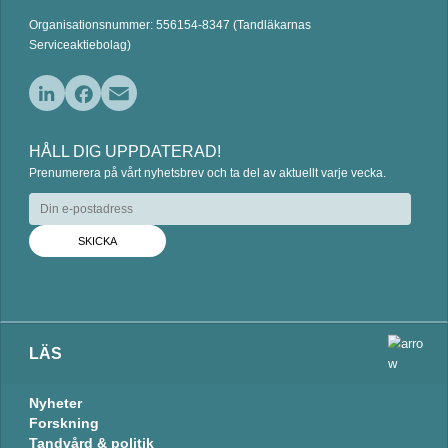
Organisationsnummer: 556154-8347 (Tandläkarnas
Serviceaktiebolag)
L
F
E
i
a
m
HÅLL DIG UPPDATERAD!
n
c
a
Prenumerera på vårt nyhetsbrev och ta del av aktuellt varje vecka.
k
e
i
e
b
l
d
o
I
o
n
k
LÄS
Nyheter
Forskning
Tandvård & politik