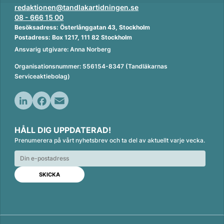
redaktionen@tandlakartidningen.se
08 - 666 15 00
Besöksadress: Österlånggatan 43, Stockholm
Postadress: Box 1217, 111 82 Stockholm
Ansvarig utgivare: Anna Norberg
Organisationsnummer: 556154-8347 (Tandläkarnas
Serviceaktiebolag)
L
F
E
i
a
m
HÅLL DIG UPPDATERAD!
n
c
a
Prenumerera på vårt nyhetsbrev och ta del av aktuellt varje vecka.
k
e
i
e
b
l
d
o
I
o
n
k