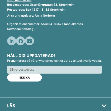
Besöksadress: Österlånggatan 43, Stockholm
Postadress: Box 1217, 111 82 Stockholm
Ansvarig utgivare: Anna Norberg
Organisationsnummer: 556154-8347 (Tandläkarnas
Serviceaktiebolag)
L
F
E
i
a
m
HÅLL DIG UPPDATERAD!
n
c
a
Prenumerera på vårt nyhetsbrev och ta del av aktuellt varje vecka.
k
e
i
e
b
l
d
o
I
o
n
k
LÄS