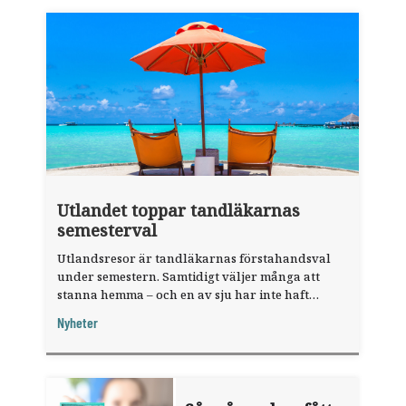
Utlandet toppar tandläkarnas
semesterval
Utlandsresor är tandläkarnas förstahandsval
under semestern. Samtidigt väljer många att
stanna hemma – och en av sju har inte haft
någon sommarledighet alls, enligt "månadens
Nyheter
fråga".