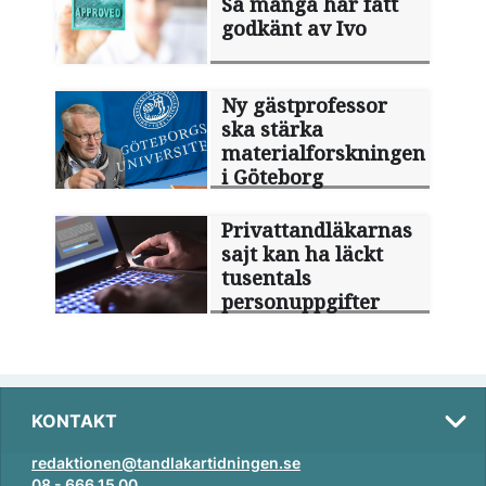
Så många har fått
godkänt av Ivo
Ny gästprofessor
ska stärka
materialforskningen
i Göteborg
Privattandläkarnas
sajt kan ha läckt
tusentals
personuppgifter
KONTAKT
redaktionen@tandlakartidningen.se
08 - 666 15 00