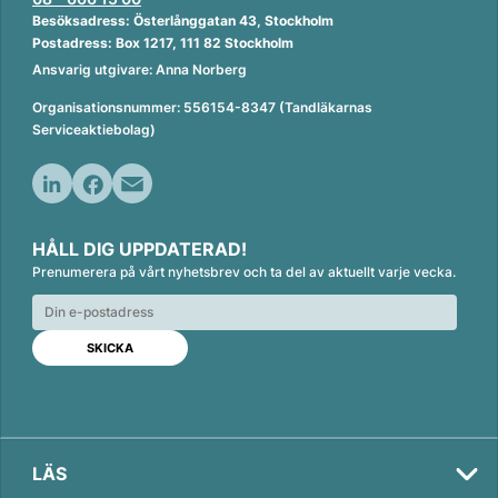
Besöksadress: Österlånggatan 43, Stockholm
Postadress: Box 1217, 111 82 Stockholm
Ansvarig utgivare: Anna Norberg
Organisationsnummer: 556154-8347 (Tandläkarnas
Serviceaktiebolag)
L
F
E
i
a
m
HÅLL DIG UPPDATERAD!
n
c
a
Prenumerera på vårt nyhetsbrev och ta del av aktuellt varje vecka.
k
e
i
e
b
l
d
o
I
o
n
k
LÄS