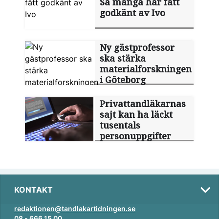
Så många har fått
godkänt av Ivo
Ny gästprofessor
ska stärka
materialforskningen
i Göteborg
Privattandläkarnas
sajt kan ha läckt
tusentals
personuppgifter
KONTAKT
redaktionen@tandlakartidningen.se
08 - 666 15 00