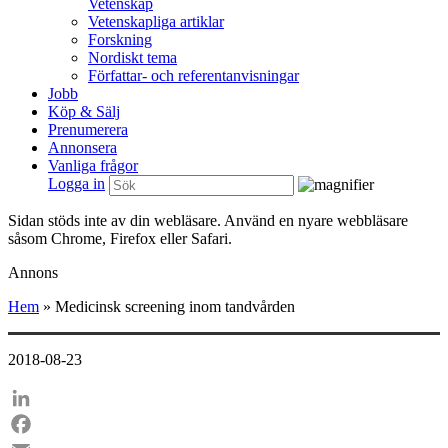
Vetenskap
Vetenskapliga artiklar
Forskning
Nordiskt tema
Författar- och referentanvisningar
Jobb
Köp & Sälj
Prenumerera
Annonsera
Vanliga frågor
Logga in
Sidan stöds inte av din webläsare. Använd en nyare webbläsare
såsom Chrome, Firefox eller Safari.
Annons
Hem
»
Medicinsk screening inom tandvården
2018-08-23
LinkedIn