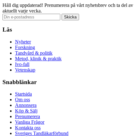
Håll dig uppdaterad!
Prenumerera på vårt nyhetsbrev och ta del av
aktuellt varje vecka.
Läs
Nyheter
Forskning
Tandvård & politik
Metod, klinik & praktik
Ivo-fall
Vetenskap
Snabblänkar
Startsida
Om oss
Annonsera
Köp & Sälj
Prenumerera
Vanliga Frågor
Kontakta oss
Sveriges Tandläkarförbund