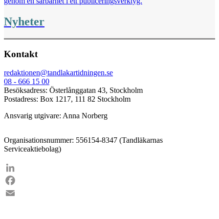
genom en sårbarhet i ett publiceringsverktyg.
Nyheter
Kontakt
redaktionen@tandlakartidningen.se
08 - 666 15 00
Besöksadress: Österlånggatan 43, Stockholm
Postadress: Box 1217, 111 82 Stockholm
Ansvarig utgivare: Anna Norberg
Organisationsnummer: 556154-8347 (Tandläkarnas
Serviceaktiebolag)
LinkedIn
Facebook
Email