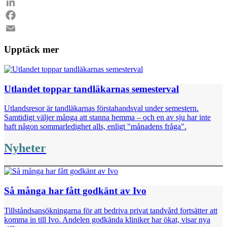
LinkedIn
Facebook
Email
Upptäck mer
Utlandet toppar tandläkarnas semesterval
Utlandsresor är tandläkarnas förstahandsval under semestern.
Samtidigt väljer många att stanna hemma – och en av sju har inte
haft någon sommarledighet alls, enligt "månadens fråga".
Nyheter
Så många har fått godkänt av Ivo
Tillståndsansökningarna för att bedriva privat tandvård fortsätter att
komma in till Ivo. Andelen godkända kliniker har ökat, visar nya