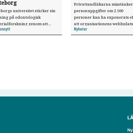
teborg
Privattandläkarna misstänker
borgs universitet stärker sin
personuppgifter om 2 500
sning på odontologisk
personer kan ha exponerats ef
erialforskning genom att
att organisationens webbplats
onnytt
Nyheter
a forskaren Pekka Vallittu till
utnyttjats genom en sårbarhet 
ksamheten som gästprofessor.
publiceringsverktyg.
L
Ny