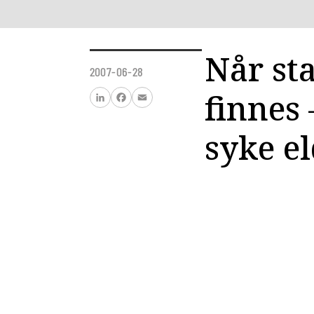
Når st
2007-06-28
finnes
LinkedIn
Facebook
Email
syke e