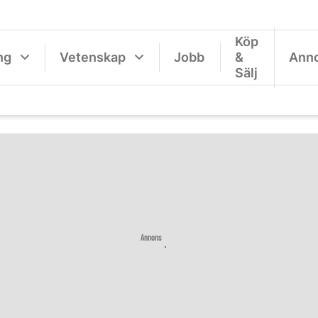
Köp
ng
Vetenskap
Jobb
&
Ann
Sälj
Annons