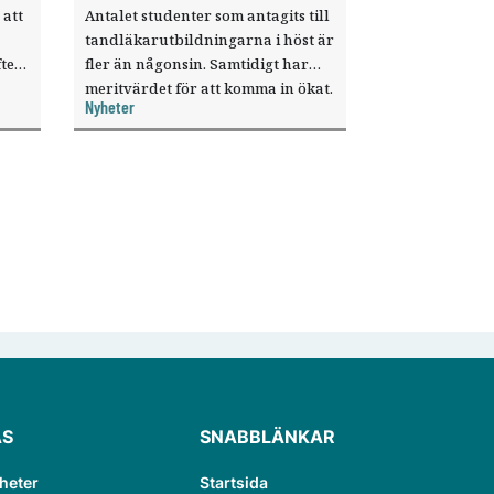
 att
Antalet studenter som antagits till
tandläkarutbildningarna i höst är
ter
fler än någonsin. Samtidigt har
meritvärdet för att komma in ökat.
Nyheter
i ett
ÄS
SNABBLÄNKAR
heter
Startsida