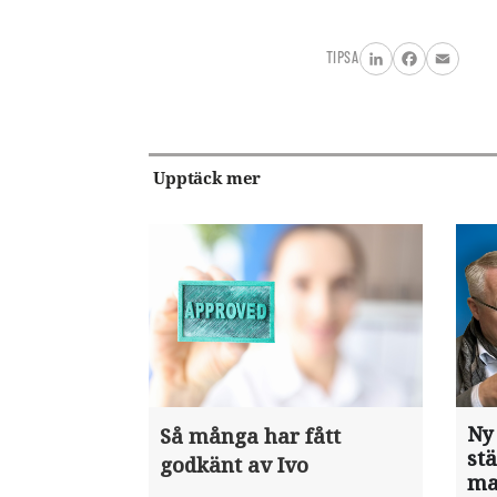
TIPSA
LinkedIn
Facebook
Email
Upptäck mer
Ny
Så många har fått
st
godkänt av Ivo
ma