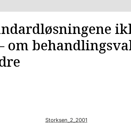
andardløsningene ik
 – om behandlingsva
ldre
Storksen_2_2001