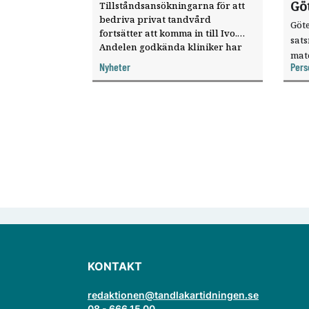
Gö
Tillståndsansökningarna för att
bedriva privat tandvård
Göte
fortsätter att komma in till Ivo.
sat
Andelen godkända kliniker har
mat
ökat, visar nya siffror.
Nyheter
Pers
knyt
ver
KONTAKT
redaktionen@tandlakartidningen.se
08 - 666 15 00