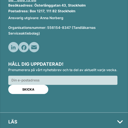
Besöksadress: Österlånggatan 43, Stockholm
Postadress: Box 1217, 111 82 Stockholm
Ansvarig utgivare: Anna Norberg
Organisationsnummer: 556154-8347 (Tandläkarnas
Serviceaktiebolag)
L
F
E
i
a
m
HÅLL DIG UPPDATERAD!
n
c
a
Prenumerera på vårt nyhetsbrev och ta del av aktuellt varje vecka.
k
e
i
e
b
l
d
o
I
o
n
k
LÄS