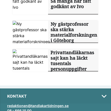
Så många har fått
godkänt av Ivo
Ny gästprofessor
ska stärka
materialforskningen
i Göteborg
Privattandläkarnas
sajt kan ha läckt
tusentals
personuppgifter
KONTAKT
redaktionen@tandlakartidningen.se
08 - 666 15 00