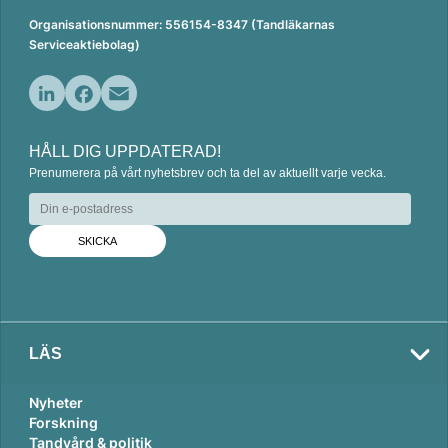
Organisationsnummer: 556154-8347 (Tandläkarnas
Serviceaktiebolag)
L
F
E
i
a
m
HÅLL DIG UPPDATERAD!
n
c
a
Prenumerera på vårt nyhetsbrev och ta del av aktuellt varje vecka.
k
e
i
e
b
l
d
o
I
o
n
k
LÄS
Nyheter
Forskning
Tandvård & politik