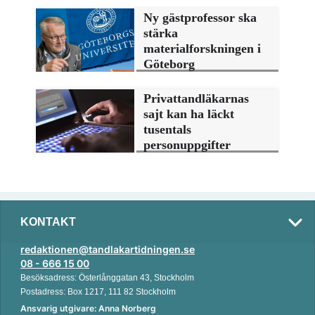
Ny gästprofessor ska
stärka
materialforskningen i
Göteborg
Privattandläkarnas
sajt kan ha läckt
tusentals
personuppgifter
KONTAKT
redaktionen@tandlakartidningen.se
08 - 666 15 00
Besöksadress: Österlånggatan 43, Stockholm
Postadress: Box 1217, 111 82 Stockholm
Ansvarig utgivare: Anna Norberg