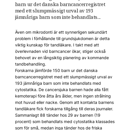
barn ur det danska barncancerregistret
med ett slumpmässigt urval av 193
jämnåriga barn som inte behandlats...
Även om mikrodonti är ett synnerligen sekundärt
problem i förhållande till grundsjukdomen är detta
viktig kunskap för tandläkare. I takt med att
överlevnaden vid barncancer ökar, stiger också
behovet av en långsiktig planering av kommande
tandbehandling.
Forskarna jämförde 150 barn ur det danska
barncancerregistret med ett slumpmässigt urval av
193 jämnåriga barn som inte behandlats med
cytostatika. De cancersjuka barnen hade alla fått
kemoterapi före åtta års ålder, men ingen strålning
mot huvud eller nacke. Genom att kontakta barnens
tandläkare fick forskarna tillgång till deras journaler.
Sammanlagt 88 tänder hos 29 av barnen (19
procent) som behandlats med cytostatika klassades
som för små, medan inga tänder hos de friska