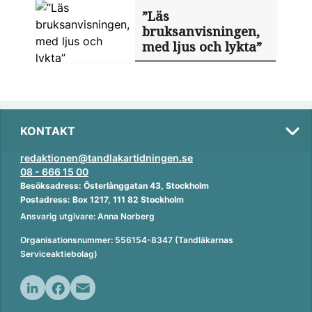
”Läs
bruksanvisningen,
med ljus och lykta”
KONTAKT
redaktionen@tandlakartidningen.se
08 - 666 15 00
Besöksadress: Österlånggatan 43, Stockholm
Postadress: Box 1217, 111 82 Stockholm
Ansvarig utgivare: Anna Norberg
Organisationsnummer: 556154-8347 (Tandläkarnas
Serviceaktiebolag)
L
F
E