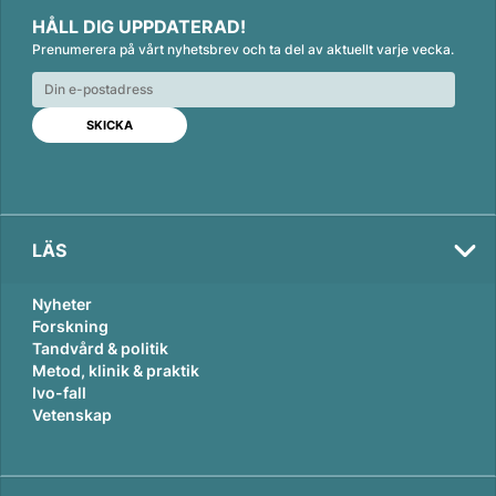
i
a
m
HÅLL DIG UPPDATERAD!
n
c
a
Prenumerera på vårt nyhetsbrev och ta del av aktuellt varje vecka.
k
e
i
e
b
l
d
o
I
o
n
k
LÄS
Nyheter
Forskning
Tandvård & politik
Metod, klinik & praktik
Ivo-fall
Vetenskap