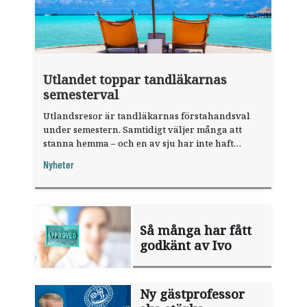
Utlandet toppar tandläkarnas
semesterval
Utlandsresor är tandläkarnas förstahandsval
under semestern. Samtidigt väljer många att
stanna hemma – och en av sju har inte haft
någon sommarledighet alls, enligt "månadens
Nyheter
fråga".
Så många har fått
godkänt av Ivo
Ny gästprofessor