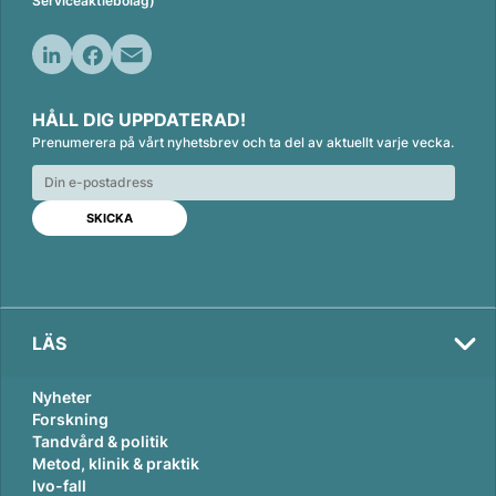
Serviceaktiebolag)
L
F
E
i
a
m
HÅLL DIG UPPDATERAD!
n
c
a
Prenumerera på vårt nyhetsbrev och ta del av aktuellt varje vecka.
k
e
i
e
b
l
d
o
I
o
n
k
LÄS
Nyheter
Forskning
Tandvård & politik
Metod, klinik & praktik
Ivo-fall