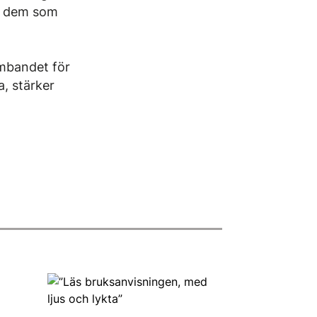
os dem som
ambandet för
, stärker