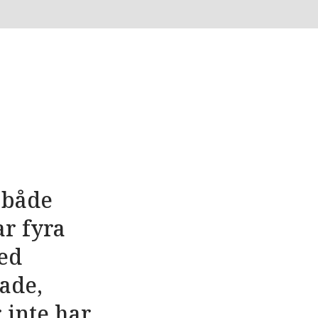
 både
ar fyra
med
ade,
 inte har