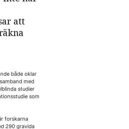
ar att
 räkna
ande både oklar
tt samband med
blinda studier
ationsstudie som
är forskarna
ed 290 gravida