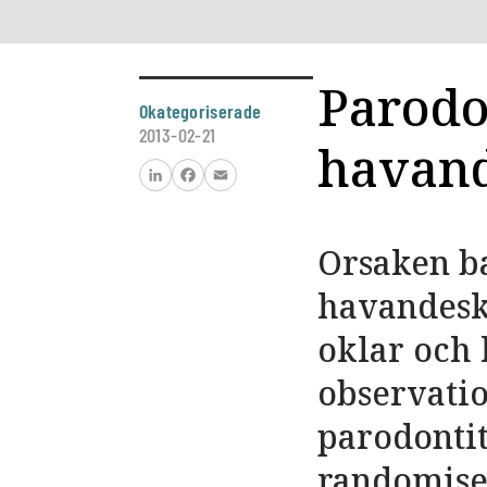
Parodon
Okategoriserade
2013-02-21
havand
LinkedIn
Facebook
Email
Orsaken b
havandeska
oklar och 
observatio
parodontit
randomiser