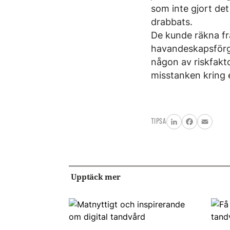
som inte gjort de
drabbats.
De kunde räkna fr
havandeskapsförgi
någon av riskfakt
misstanken kring 
TIPSA
LinkedIn
Facebook
Email
Upptäck mer