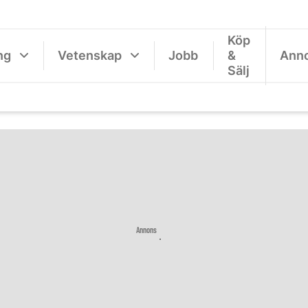
Köp
ng
Vetenskap
Jobb
&
Ann
Sälj
Annons