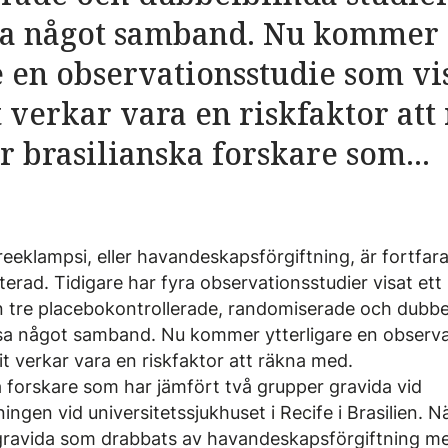
sa något samband. Nu kommer
e en observationsstudie som vis
 verkar vara en riskfaktor att
r brasilianska forskare som...
eklampsi, eller havandeskapsförgiftning, är fortfar
erad. Tidigare har fyra observationsstudier visat e
 tre placebokontrollerade, randomiserade och dubbel
isa något samband. Nu kommer ytterligare en observ
it verkar vara en riskfaktor att räkna med.
a forskare som har jämfört två grupper gravida vid
ingen vid universitetssjukhuset i Recife i Brasilien. N
gravida som drabbats av havandeskapsförgiftning m