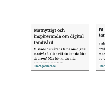
Få 
Matnyttigt och
ta
inspirerande om digital
tandvård
Seda
ersä
Missade du vårens tema om digital
tandvård, eller vill du kanske läsa
tand
det igen? Här hittar du alla
vår
artiklarna samlade.
sökt
Okategoriserade
Okat
dist