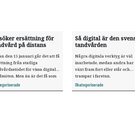
söker ersättning för
Så digital är den sven
ndvård på distans
tandvården
n den 15 januari går det att få
Några digitala verktyg är väl
ttning från statliga
inarbetade, medan andra har
vårdsstödet för vissa digitala
växt fram fort eller står och
dmöten. Men än är det få som
trampar i farstun.
 ersättning för tandvård på
Tandläkartidningen har kartl
egoriserade
Okategoriserade
ans.
hur digital den svenska
tandvården är.