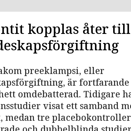
tit kopplas åter till
eskapsförgiftning
akom preeklampsi, eller
psförgiftning, är fortfarande
hett omdebatterad. Tidigare h
nsstudier visat ett samband 
, medan tre placebokontroller
ade och dubbelblinda studier