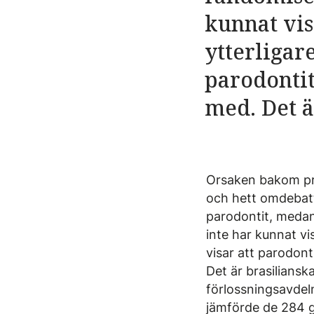
kunnat vi
ytterligar
parodontit
med. Det ä
Orsaken bakom pre
och hett omdebatt
parodontit, medan
inte har kunnat v
visar att parodont
Det är brasiliansk
förlossningsavdeln
jämförde de 284 