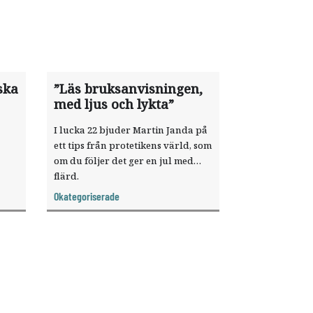
ska
”Läs bruksanvisningen,
med ljus och lykta”
I lucka 22 bjuder Martin Janda på
ett tips från protetikens värld, som
om du följer det ger en jul med
flärd.
agt
Okategoriserade