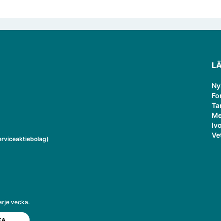
L
Ny
Fo
Ta
Me
Ivo
Ve
rviceaktiebolag)
arje vecka.