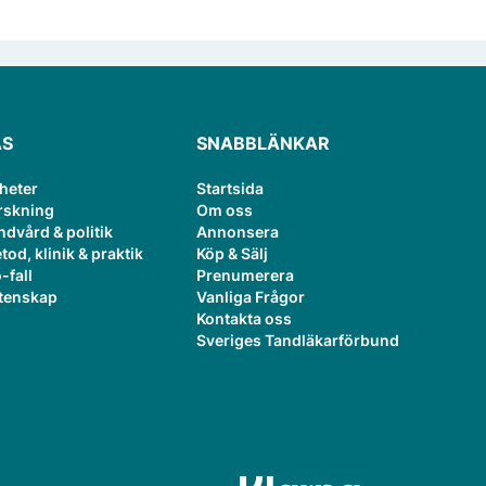
ÄS
SNABBLÄNKAR
heter
Startsida
rskning
Om oss
ndvård & politik
Annonsera
tod, klinik & praktik
Köp & Sälj
-fall
Prenumerera
tenskap
Vanliga Frågor
Kontakta oss
Sveriges Tandläkarförbund