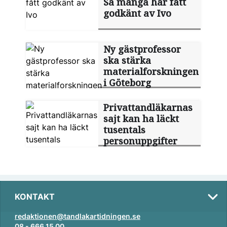
Så många har fått
godkänt av Ivo
Ny gästprofessor
ska stärka
materialforskningen
i Göteborg
Privattandläkarnas
sajt kan ha läckt
tusentals
personuppgifter
KONTAKT
redaktionen@tandlakartidningen.se
08 - 666 15 00