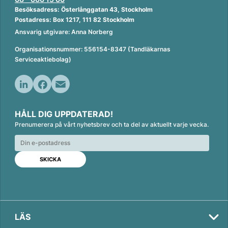
Besöksadress: Österlånggatan 43, Stockholm
Postadress: Box 1217, 111 82 Stockholm
Ansvarig utgivare: Anna Norberg
Organisationsnummer: 556154-8347 (Tandläkarnas
Serviceaktiebolag)
L
F
E
i
a
m
HÅLL DIG UPPDATERAD!
n
c
a
Prenumerera på vårt nyhetsbrev och ta del av aktuellt varje vecka.
k
e
i
e
b
l
d
o
I
o
n
k
LÄS