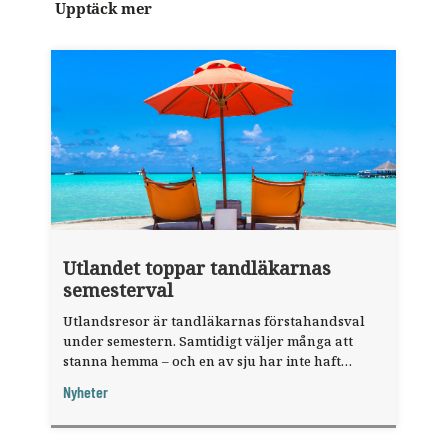
Upptäck mer
Utlandet toppar tandläkarnas
semesterval
Utlandsresor är tandläkarnas förstahandsval
under semestern. Samtidigt väljer många att
stanna hemma – och en av sju har inte haft
någon sommarledighet alls, enligt "månadens
Nyheter
fråga".