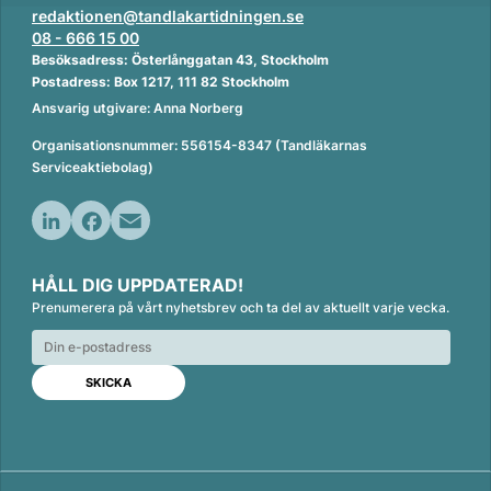
redaktionen@tandlakartidningen.se
08 - 666 15 00
Besöksadress: Österlånggatan 43, Stockholm
Postadress: Box 1217, 111 82 Stockholm
Ansvarig utgivare: Anna Norberg
Organisationsnummer: 556154-8347 (Tandläkarnas
Serviceaktiebolag)
L
F
E
i
a
m
HÅLL DIG UPPDATERAD!
n
c
a
Prenumerera på vårt nyhetsbrev och ta del av aktuellt varje vecka.
k
e
i
e
b
l
d
o
I
o
n
k