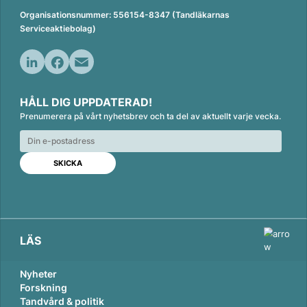
Organisationsnummer: 556154-8347 (Tandläkarnas
Serviceaktiebolag)
L
F
E
i
a
m
HÅLL DIG UPPDATERAD!
n
c
a
Prenumerera på vårt nyhetsbrev och ta del av aktuellt varje vecka.
k
e
i
e
b
l
d
o
I
o
n
k
LÄS
Nyheter
Forskning
Tandvård & politik