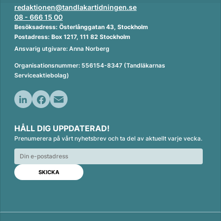
redaktionen@tandlakartidningen.se
08 - 666 15 00
Besöksadress: Österlånggatan 43, Stockholm
Postadress: Box 1217, 111 82 Stockholm
Ansvarig utgivare: Anna Norberg
Organisationsnummer: 556154-8347 (Tandläkarnas
Serviceaktiebolag)
L
F
E
i
a
m
HÅLL DIG UPPDATERAD!
n
c
a
Prenumerera på vårt nyhetsbrev och ta del av aktuellt varje vecka.
k
e
i
e
b
l
d
o
I
o
n
k