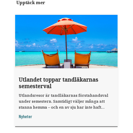
Upptäck mer
Utlandet toppar tandläkarnas
semesterval
Utlandsresor är tandläkarnas förstahandsval
under semestern. Samtidigt väljer många att
stanna hemma – och en av sju har inte haft
någon sommarledighet alls, enligt "månadens
Nyheter
fråga".