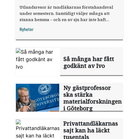
Utlandsresor är tandläkarnas förstahandsval
under semestern. Samtidigt väljer många att
stanna hemma – och en av sju har inte haft
någon sommarledighet alls, enligt "månadens
Nyheter
fråga".
Så många har fått
godkänt av Ivo
Ny gästprofessor
ska stärka
materialforskningen
i Göteborg
Privattandläkarnas
sajt kan ha läckt
tusentals