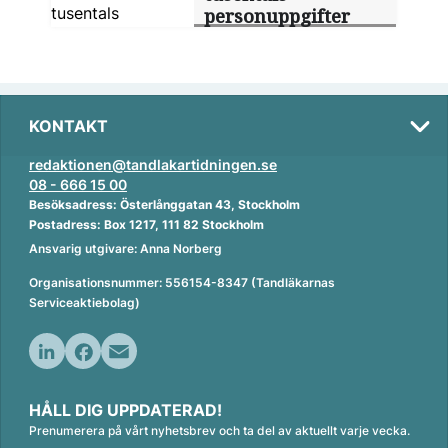
personuppgifter
KONTAKT
redaktionen@tandlakartidningen.se
08 - 666 15 00
Besöksadress: Österlånggatan 43, Stockholm
Postadress: Box 1217, 111 82 Stockholm
Ansvarig utgivare: Anna Norberg
Organisationsnummer: 556154-8347 (Tandläkarnas
Serviceaktiebolag)
L
F
E
i
a
m
HÅLL DIG UPPDATERAD!
n
c
a
Prenumerera på vårt nyhetsbrev och ta del av aktuellt varje vecka.
k
e
i