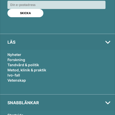
e
b
l
d
o
I
o
n
k
LÄS
Nyheter
Forskning
Tandvård & politik
Metod, klinik & praktik
Ivo-fall
Vetenskap
SNABBLÄNKAR