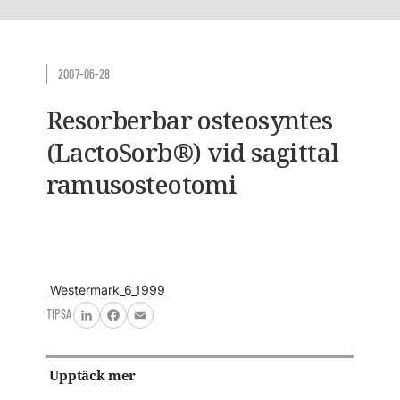
2007-06-28
Resorberbar osteosyntes
(LactoSorb®) vid sagittal
ramusosteotomi
Westermark_6_1999
TIPSA
LinkedIn
Facebook
Email
Upptäck mer