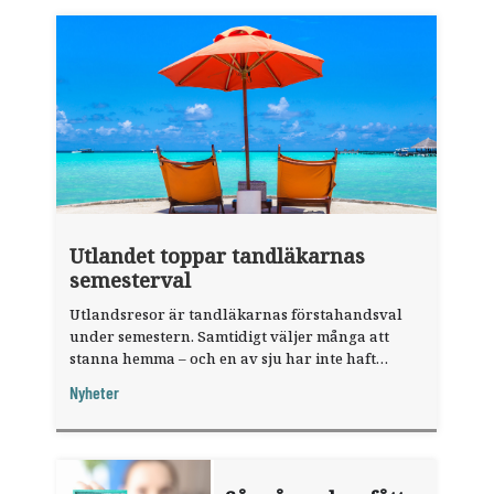
Utlandet toppar tandläkarnas
semesterval
Utlandsresor är tandläkarnas förstahandsval
under semestern. Samtidigt väljer många att
stanna hemma – och en av sju har inte haft
någon sommarledighet alls, enligt "månadens
Nyheter
fråga".