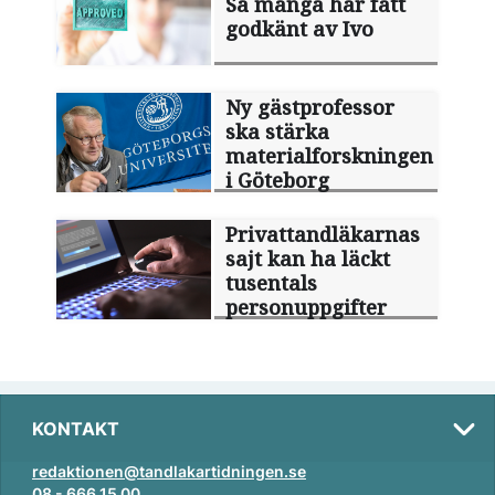
Så många har fått
godkänt av Ivo
Ny gästprofessor
ska stärka
materialforskningen
i Göteborg
Privattandläkarnas
sajt kan ha läckt
tusentals
personuppgifter
KONTAKT
redaktionen@tandlakartidningen.se
08 - 666 15 00