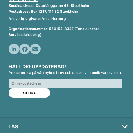
Besöksadress: Österlånggatan 43, Stockholm
Postadress: Box 1217, 111 82 Stockholm
Ansvarig utgivare: Anna Norberg
Organisationsnummer: 556154-8347 (Tandläkarnas
Serviceaktiebolag)
L
F
E
i
a
m
HÅLL DIG UPPDATERAD!
n
c
a
Prenumerera på vårt nyhetsbrev och ta del av aktuellt varje vecka.
k
e
i
e
b
l
d
o
I
o
n
k
LÄS