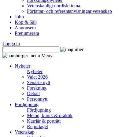
Forskningsnyheter
Vetenskapligt nordiskt tema
Författar- och referentanvisningar vetenskap
Jobb
Köp & Sälj
Annonsera
Prenumerera
Logga in
Meny
Nyheter
Nyheter
Valet 2026
Senaste nytt
Forskning
Debatt
Personnytt
Fördjupning
Fördjupning
Metod, klinik & praktik
Karriär & porträtt
Reportaget
Vetenskap