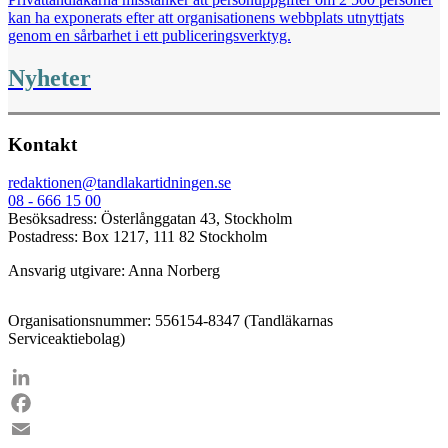
kan ha exponerats efter att organisationens webbplats utnyttjats
genom en sårbarhet i ett publiceringsverktyg.
Nyheter
Kontakt
redaktionen@tandlakartidningen.se
08 - 666 15 00
Besöksadress: Österlånggatan 43, Stockholm
Postadress: Box 1217, 111 82 Stockholm
Ansvarig utgivare: Anna Norberg
Organisationsnummer: 556154-8347 (Tandläkarnas
Serviceaktiebolag)
LinkedIn
Facebook