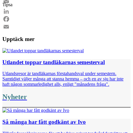
Facebook
Tipsa
Email
LinkedIn
Facebook
Email
Upptäck mer
Utlandet toppar tandläkarnas semesterval
Utlandsresor är tandläkarnas förstahandsval under semestern.
Samtidigt väljer många att stanna hemma – och en av sju har inte
haft någon sommarledighet alls, enligt "månadens fråga".
Nyheter
Så många har fått godkänt av Ivo