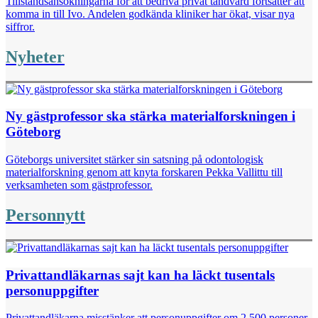
Tillståndsansökningarna för att bedriva privat tandvård fortsätter att
komma in till Ivo. Andelen godkända kliniker har ökat, visar nya
siffror.
Nyheter
Ny gästprofessor ska stärka materialforskningen i
Göteborg
Göteborgs universitet stärker sin satsning på odontologisk
materialforskning genom att knyta forskaren Pekka Vallittu till
verksamheten som gästprofessor.
Personnytt
Privattandläkarnas sajt kan ha läckt tusentals
personuppgifter
Privattandläkarna misstänker att personuppgifter om 2 500 personer