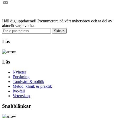
Facebook
Email
Håll dig uppdaterad!
Prenumerera på vårt nyhetsbrev och ta del av
aktuellt varje vecka.
Läs
Läs
Nyheter
Forskning
Tandvård & politik
Metod, klinik & praktik
Ivo-fall
Vetenskap
Snabblänkar