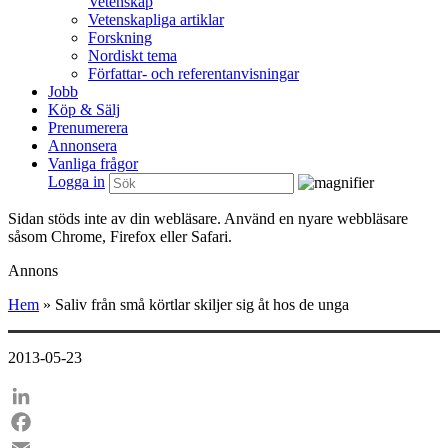
Vetenskap
Vetenskapliga artiklar
Forskning
Nordiskt tema
Författar- och referentanvisningar
Jobb
Köp & Sälj
Prenumerera
Annonsera
Vanliga frågor
Logga in
Sidan stöds inte av din webläsare. Använd en nyare webbläsare
såsom Chrome, Firefox eller Safari.
Annons
Hem
»
Saliv från små körtlar skiljer sig åt hos de unga
2013-05-23
LinkedIn
Facebook