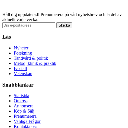
Email
Håll dig uppdaterad!
Prenumerera på vårt nyhetsbrev och ta del av
aktuellt varje vecka.
Läs
Nyheter
Forskning
Tandvård & politik
Metod, klinik & praktik
Ivo-fall
Vetenskap
Snabblänkar
Startsida
Om oss
Annonsera
Köp & Sälj
Prenumerera
Vanliga Frågor
Kontakta oss