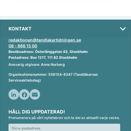
KONTAKT
redaktionen@tandlakartidningen.se
08 - 666 15 00
Besöksadress: Österlånggatan 43, Stockholm
Postadress: Box 1217, 111 82 Stockholm
Ansvarig utgivare: Anna Norberg
Organisationsnummer: 556154-8347 (Tandläkarnas
Serviceaktiebolag)
L
F
E
i
a
m
HÅLL DIG UPPDATERAD!
n
c
a
Prenumerera på vårt nyhetsbrev och ta del av aktuellt varje vecka.
k
e
i
e
b
l