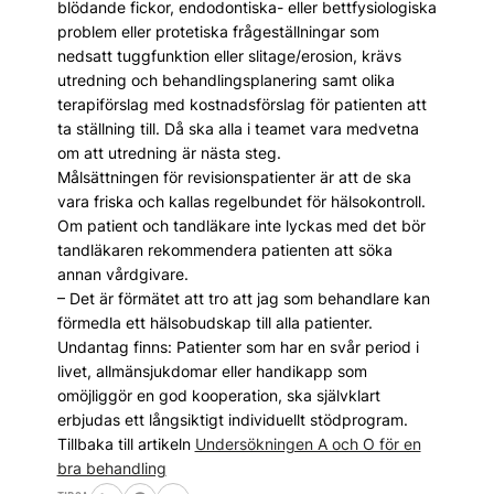
blödande fickor, endodontiska- eller bettfysiologiska
problem eller protetiska frågeställningar som
nedsatt tuggfunktion eller slitage/erosion, krävs
utredning och behandlingsplanering samt olika
terapiförslag med kostnadsförslag för patienten att
ta ställning till. Då ska alla i teamet vara medvetna
om att utredning är nästa steg.
Målsättningen för revisionspatienter är att de ska
vara friska och kallas regelbundet för hälsokontroll.
Om patient och tandläkare inte lyckas med det bör
tandläkaren rekommendera patienten att söka
annan vårdgivare.
– Det är förmätet att tro att jag som behandlare kan
förmedla ett hälsobudskap till alla patienter.
Undantag finns: Patienter som har en svår period i
livet, allmänsjukdomar eller handikapp som
omöjliggör en god kooperation, ska självklart
erbjudas ett långsiktigt individuellt stödprogram.
Tillbaka till artikeln
Undersökningen A och O för en
bra behandling