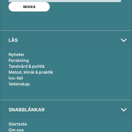
d
o
I
o
n
k
LÄS
Nyheter
Forskning
Tandvård & politik
Metod, klinik & praktik
Ivo-fall
Vetenskap
SNABBLÄNKAR
Startsida
Om oss