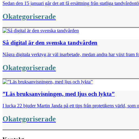
Sedan den 15 januari går det att få ersättning från statliga tandvårdsst
Okategoriserade
Så digital är den svenska tandvården
Några digitala verktyg är väl inarbetade, medan andra har växt fram for
Okategoriserade
”Läs bruksanvisningen, med ljus och lykta”
I lucka 22 bjuder Martin Janda på ett tips från protetikens värld, som o
Okategoriserade