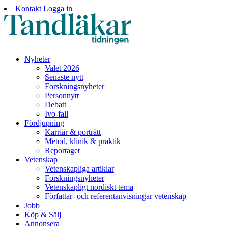
Kontakt
Logga in
Nyheter
Valet 2026
Senaste nytt
Forskningsnyheter
Personnytt
Debatt
Ivo-fall
Fördjupning
Karriär & porträtt
Metod, klinik & praktik
Reportaget
Vetenskap
Vetenskapliga artiklar
Forskningsnyheter
Vetenskapligt nordiskt tema
Författar- och referentanvisningar vetenskap
Jobb
Köp & Sälj
Annonsera