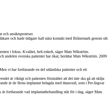
at och ansiktsproteser.
dläkare och hade tidigare haft nära kontakt med Brånemark genom sitt
ienten i fokus. Kvalitet, helt enkelt, säger Mats Wikström.
t och andelen svenska patienter har ökat, berättar Mats Wikström. 2009
Men vi har fortfarande en del utländska patienter och ett
et är viktigt och patienten förutsätter att det inte ska gå att skilja
arande är de flesta implantat belagda med titanoxid, som i Per-Ingvar
k är fortfarande vad implantatbehandling står för i dag, säger Mats