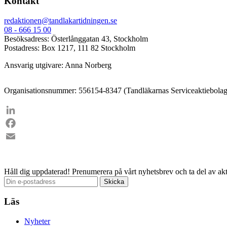
Kontakt
redaktionen@tandlakartidningen.se
08 - 666 15 00
Besöksadress: Österlånggatan 43, Stockholm
Postadress: Box 1217, 111 82 Stockholm
Ansvarig utgivare: Anna Norberg
Organisationsnummer: 556154-8347 (Tandläkarnas Serviceaktiebolag
LinkedIn
Facebook
Email
Håll dig uppdaterad!
Prenumerera på vårt nyhetsbrev och ta del av akt
Läs
Nyheter