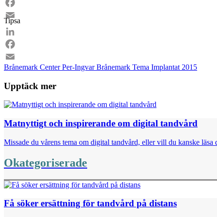
LinkedIn
Facebook
Tipsa
Email
LinkedIn
Facebook
Brånemark Center
Per-Ingvar Brånemark
Tema Implantat 2015
Email
Upptäck mer
Matnyttigt och inspirerande om digital tandvård
Missade du vårens tema om digital tandvård, eller vill du kanske läsa d
Okategoriserade
Få söker ersättning för tandvård på distans