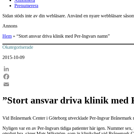
Annonsera
Prenumerera
Sidan stöds inte av din webläsare. Använd en nyare webbläsare såsom
Annons
Hem
»
“Stort ansvar driva klinik med Per-Ingvars namn”
Okategoriserade
2015-10-09
LinkedIn
Facebook
Email
”Stort ansvar driva klinik med
Vid Brånemark Center i Göteborg utvecklade Per-Ingvar Brånemark nya t
Nyligen var en av Per-Ingvars tidiga patienter här igen. Nummer sex, s
otroligt bra, säger Mats Wikström, som är klinikchef vid Brånemark C