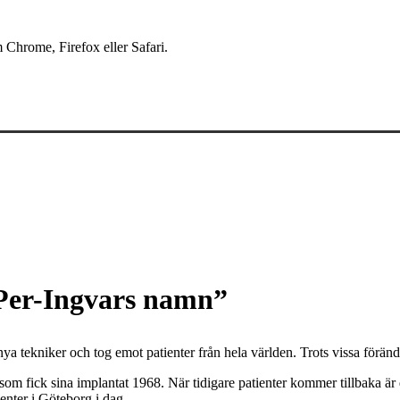
 Chrome, Firefox eller Safari.
 Per-Ingvars namn”
ekniker och tog emot patienter från hela världen. Trots vissa förändri
om fick sina implantat 1968. När tidigare patienter kommer tillbaka är 
enter i Göteborg i dag.