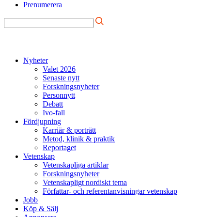
Prenumerera
Nyheter
Valet 2026
Senaste nytt
Forskningsnyheter
Personnytt
Debatt
Ivo-fall
Fördjupning
Karriär & porträtt
Metod, klinik & praktik
Reportaget
Vetenskap
Vetenskapliga artiklar
Forskningsnyheter
Vetenskapligt nordiskt tema
Författar- och referentanvisningar vetenskap
Jobb
Köp & Sälj