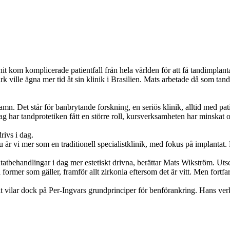
hit kom komplicerade patientfall från hela världen för att få tandimplant
ville ägna mer tid åt sin klinik i Brasilien. Mats arbetade då som tan
namn. Det står för banbrytande forskning, en seriös klinik, alltid med pat
 dag har tandprotetiken fått en större roll, kursverksamheten har minska
rivs i dag.
 är vi mer som en traditionell specialistklinik, med fokus på implantat. 
tatbehandlingar i dag mer estetiskt drivna, berättar Mats Wikström. Utseend
a former som gäller, framför allt zirkonia eftersom det är vitt. Men fortf
llt vilar dock på Per-Ingvars grundprinciper för benförankring. Hans ver