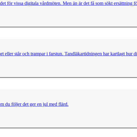
ödet för vissa digitala vårdmöten. Men än är det få som sökt ersättning f
t eller står och trampar i farstun. Tandläkartidningen har kartlagt hur d
m du följer det ger en jul med flärd.