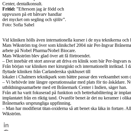
Center, dentalkonsult.
Fritid:
”Eftersom jag är född och
uppvuxen på ett båtvarv handlar
det mycket om segling och sjöliv”.
Foto: Sofia Sabel
Vid kliniken hölls även internationella kurser i de nya teknikerna och 
Mats Wikström tog över som klinikchef 2004 när Per-Ingvar Brånemark 
arbete på Nobel Pharma/Nobel Biocare.
Mats Wikström blev glad över att få förtroendet.
– Det innebär ett stort ansvar att driva en klinik som bär Per-Ingvars 
Från början var kliniken mer kirurgiskt och internationellt inriktad. I
flyttade kliniken från Carlanderska sjukhuset till
lokaler i Chalmers teknikpark som bättre passar den verksamhet som d
– Vi behövde inte längre operationssalar med plats för tio åskådare. Nu
utbildningssamarbete med ett Brånemark Center i Indien, säger han.
Från att ha varit fokuserad på funktion och bettrehabilitering är implan
implantatet från en riktig tand. Ovanför benet är det nu keramer i olik
Brånemarks ursprungliga uppfinning.
– Man har modifierat titan-oxiderna så att benet ska läka in fortare. A
Wikström.