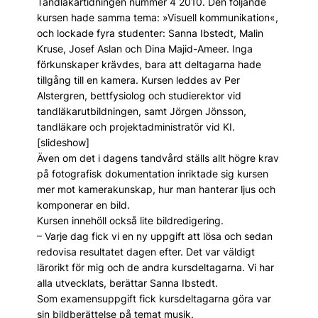
Tandläkartidningen nummer 4 2010. Den följande
kursen hade samma tema: »Visuell kommunikation«,
och lockade fyra studenter: Sanna Ibstedt, Malin
Kruse, Josef Aslan och Dina Majid-Ameer. Inga
förkunskaper krävdes, bara att deltagarna hade
tillgång till en kamera. Kursen leddes av Per
Alstergren, bettfysiolog och studierektor vid
tandläkarutbildningen, samt Jörgen Jönsson,
tandläkare och projektadministratör vid KI.
[slideshow]
Även om det i dagens tandvård ställs allt högre krav
på fotografisk dokumentation inriktade sig kursen
mer mot kamerakunskap, hur man hanterar ljus och
komponerar en bild.
Kursen innehöll också lite bildredigering.
– Varje dag fick vi en ny uppgift att lösa och sedan
redovisa resultatet dagen efter. Det var väldigt
lärorikt för mig och de andra kursdeltagarna. Vi har
alla utvecklats, berättar Sanna Ibstedt.
Som examensuppgift fick kursdeltagarna göra var
sin bildberättelse på temat musik.