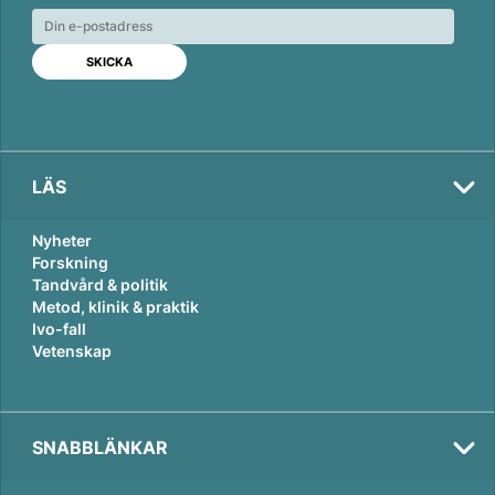
e
b
l
d
o
I
o
n
k
LÄS
Nyheter
Forskning
Tandvård & politik
Metod, klinik & praktik
Ivo-fall
Vetenskap
SNABBLÄNKAR