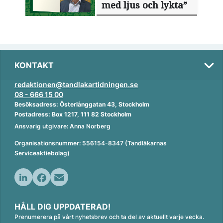
med ljus och lykta”
KONTAKT
redaktionen@tandlakartidningen.se
08 - 666 15 00
Besöksadress: Österlånggatan 43, Stockholm
Postadress: Box 1217, 111 82 Stockholm
Ansvarig utgivare: Anna Norberg
Organisationsnummer: 556154-8347 (Tandläkarnas
Serviceaktiebolag)
L
F
E
i
a
m
HÅLL DIG UPPDATERAD!
n
c
a
Prenumerera på vårt nyhetsbrev och ta del av aktuellt varje vecka.
k
e
i