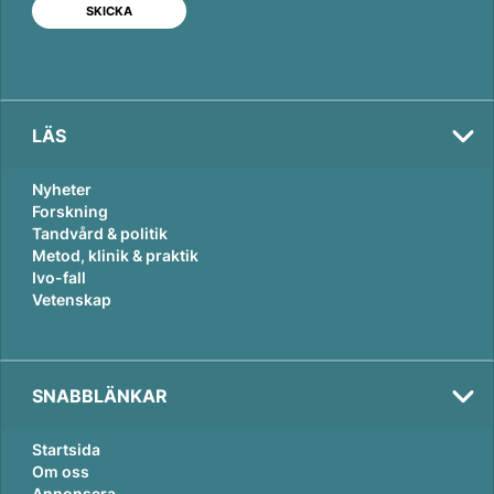
I
o
n
k
LÄS
Nyheter
Forskning
Tandvård & politik
Metod, klinik & praktik
Ivo-fall
Vetenskap
SNABBLÄNKAR
Startsida
Om oss
Annonsera