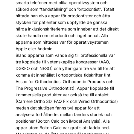
smarta telefoner med olika operativsystem och
sökord som ”tandställning” och ”ortodontist”. Totalt
hittade han elva appar för ortodontister och åtta
stycken för patienter som uppfyllde de ganska
hårda inklusionskriterierna som innebar att det direkt
skulle handla om ortodonti och inget annat. Alla
apparna som hittades var för operativsystemen
Apple eller Android.
Bland apparna som vände sig till professionella var
tre kopplade till vetenskapliga kongresser (AAO,
DGKFO och NESO) och ytterligare tre var till för att
komma åt innehållet i ortodontiska tidskrifter (Intl
Assoc for Orthodontics, Orthodontic Products och
The Progressive Orthodontist). Appar kopplade till
kommersiella produkter var också tre till antalet
(Carriere Ortho 3D, FAQ Fix och Wired Orthodontics)
medan det slutligen fanns två appar för att
analysera förhållandet mellan tänders storlek och
positioner (Bolton Calc och iModel Analysis). Alla
appar utom Bolton Calc var gratis att ladda ned.