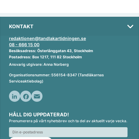
KONTAKT
redaktionen@tandlakartidningen.se
08 - 666 15 00
Besöksadress: Österlånggatan 43, Stockholm
Postadress: Box 1217, 111 82 Stockholm
Ansvarig utgivare: Anna Norberg
Organisationsnummer: 556154-8347 (Tandläkarnas
Serviceaktiebolag)
L
F
E
i
a
m
HÅLL DIG UPPDATERAD!
n
c
a
Prenumerera på vårt nyhetsbrev och ta del av aktuellt varje vecka.
k
e
i
e
b
l
d
o