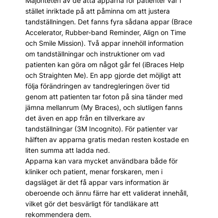
Majoriteten av de åtta apparna för patienter var i
stället inriktade på att påminna om att justera
tandställningen. Det fanns fyra sådana appar (Brace
Accelerator, Rubber-band Reminder, Align on Time
och Smile Mission). Två appar innehöll information
om tandställningar och instruktioner om vad
patienten kan göra om något går fel (iBraces Help
och Straighten Me). En app gjorde det möjligt att
följa förändringen av tandregleringen över tid
genom att patienten tar foton på sina tänder med
jämna mellanrum (My Braces), och slutligen fanns
det även en app från en tillverkare av
tandställningar (3M Incognito). För patienter var
hälften av apparna gratis medan resten kostade en
liten summa att ladda ned.
Apparna kan vara mycket användbara både för
kliniker och patient, menar forskaren, men i
dagsläget är det få appar vars information är
oberoende och ännu färre har ett validerat innehåll,
vilket gör det besvärligt för tandläkare att
rekommendera dem.