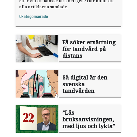
eller vill du kanske läsa det igen? Här hittar du
alla artiklarna samlade.
Okategoriserade
Få söker ersättning
för tandvård på
distans
Så digital är den
svenska
tandvården
”Läs
bruksanvisningen,
med ljus och lykta”