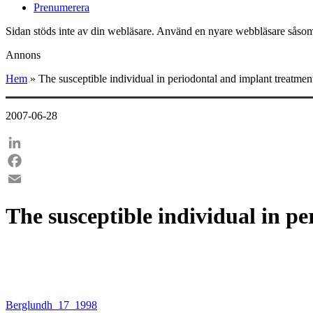
Prenumerera
Sidan stöds inte av din webläsare. Använd en nyare webbläsare såsom
Annons
Hem
»
The susceptible individual in periodontal and implant treatmen
2007-06-28
LinkedIn
Facebook
Email
The susceptible individual in p
Berglundh_17_1998