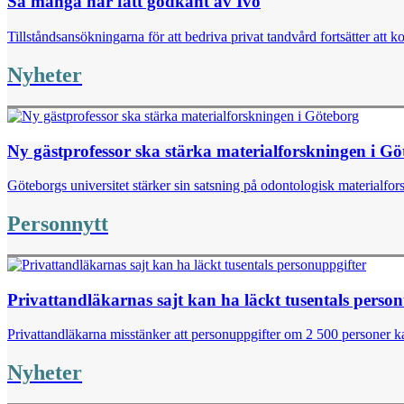
Så många har fått godkänt av Ivo
Tillståndsansökningarna för att bedriva privat tandvård fortsätter att k
Nyheter
Ny gästprofessor ska stärka materialforskningen i G
Göteborgs universitet stärker sin satsning på odontologisk materialfor
Personnytt
Privattandläkarnas sajt kan ha läckt tusentals perso
Privattandläkarna misstänker att personuppgifter om 2 500 personer kan
Nyheter