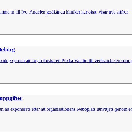
omma in till Ivo. Andelen godkända kliniker har ökat, visar nya siffror.
öteborg
skning genom att knyta forskaren Pekka Vallittu till verksamheten som g
nuppgifter
 ha exponerats efter att organisationens webbplats utnyttjats genom en 