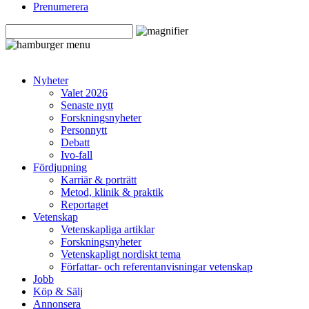
Prenumerera
Nyheter
Valet 2026
Senaste nytt
Forskningsnyheter
Personnytt
Debatt
Ivo-fall
Fördjupning
Karriär & porträtt
Metod, klinik & praktik
Reportaget
Vetenskap
Vetenskapliga artiklar
Forskningsnyheter
Vetenskapligt nordiskt tema
Författar- och referentanvisningar vetenskap
Jobb
Köp & Sälj
Annonsera