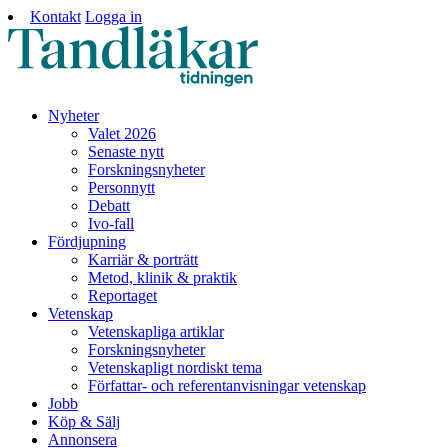
Kontakt
Logga in
Nyheter
Valet 2026
Senaste nytt
Forskningsnyheter
Personnytt
Debatt
Ivo-fall
Fördjupning
Karriär & porträtt
Metod, klinik & praktik
Reportaget
Vetenskap
Vetenskapliga artiklar
Forskningsnyheter
Vetenskapligt nordiskt tema
Författar- och referentanvisningar vetenskap
Jobb
Köp & Sälj
Annonsera