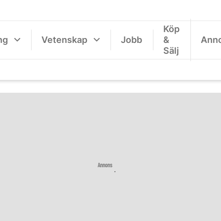
Köp
ng
Vetenskap
Jobb
&
Ann
Sälj
Annons