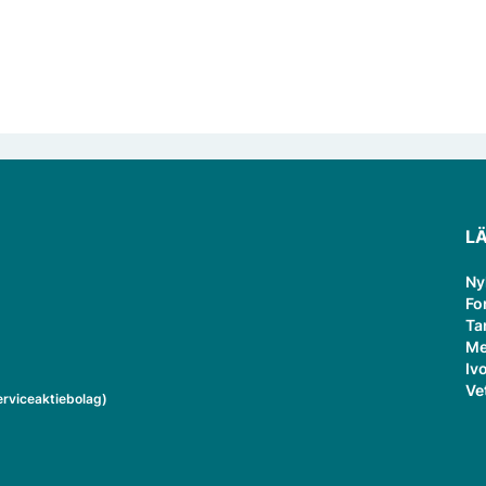
L
Ny
Fo
Ta
Me
Ivo
Ve
rviceaktiebolag)