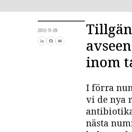
Tillgä
2012-11-29
avseen
LinkedIn
Facebook
Email
inom t
I förra nu
vi de nya
antibiotik
nästa num