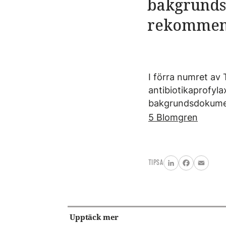
bakgrunds
rekommen
I förra numret av
antibiotikaprofyla
bakgrundsdokumen
5 Blomgren
TIPSA
LinkedIn
Facebook
Email
Upptäck mer