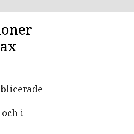
ioner
lax
ublicerade
 och i