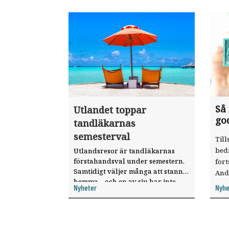
Så
Utlandet toppar
go
tandläkarnas
semesterval
Till
bed
Utlandsresor är tandläkarnas
förstahandsval under semestern.
fort
Samtidigt väljer många att stanna
And
hemma – och en av sju har inte
ökat
Nyheter
Nyhe
haft någon sommarledighet alls,
enligt "månadens fråga".