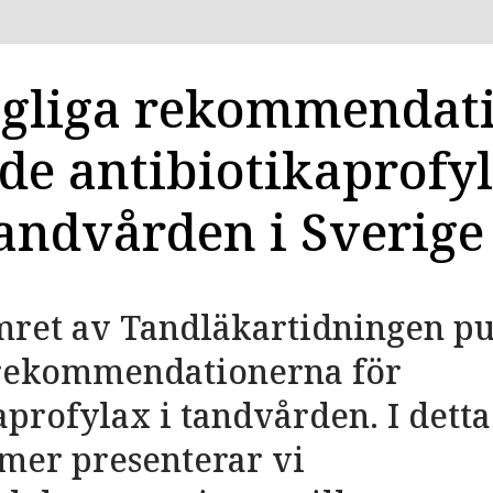
ngliga rekommendat
de antibiotikaprofy
andvården i Sverige
mret av Tandläkartidningen p
 rekommendationerna för
aprofylax i tandvården. I detta
mer presenterar vi