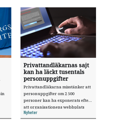
Privattandläkarnas sajt
kan ha läckt tusentals
personuppgifter
Privattandläkarna misstänker att
sin
personuppgifter om 2 500
personer kan ha exponerats efter
att organisationens webbplats
Nyheter
till
utnyttjats genom en sårbarhet i ett
or.
publiceringsverktyg.