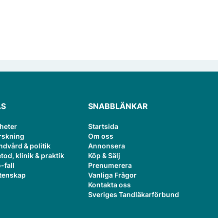
ÄS
SNABBLÄNKAR
heter
Startsida
rskning
Om oss
ndvård & politik
Annonsera
tod, klinik & praktik
Köp & Sälj
-fall
Prenumerera
tenskap
Vanliga Frågor
Kontakta oss
Sveriges Tandläkarförbund