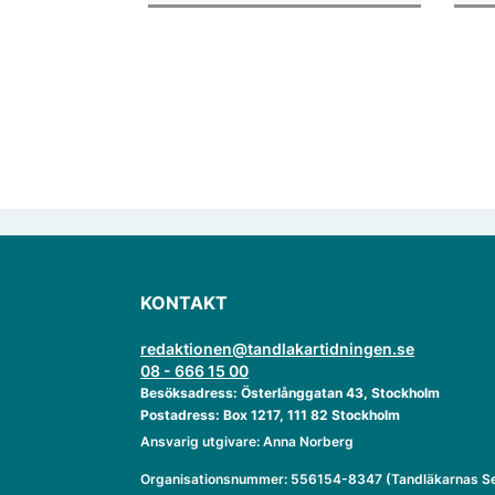
enligt "månadens fråga".
KONTAKT
redaktionen@tandlakartidningen.se
08 - 666 15 00
Besöksadress: Österlånggatan 43, Stockholm
Postadress: Box 1217, 111 82 Stockholm
Ansvarig utgivare: Anna Norberg
Organisationsnummer: 556154-8347 (Tandläkarnas Se