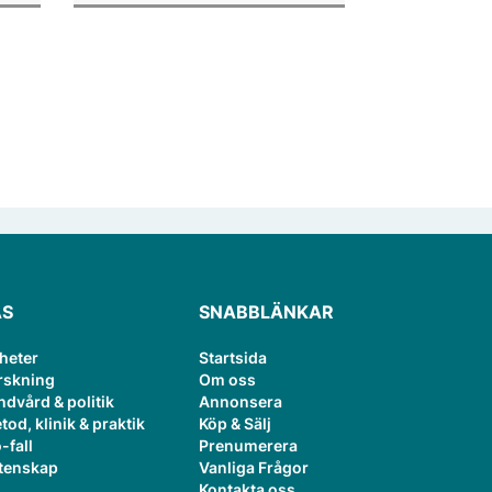
or.
publiceringsverktyg.
ÄS
SNABBLÄNKAR
heter
Startsida
rskning
Om oss
ndvård & politik
Annonsera
tod, klinik & praktik
Köp & Sälj
-fall
Prenumerera
tenskap
Vanliga Frågor
Kontakta oss