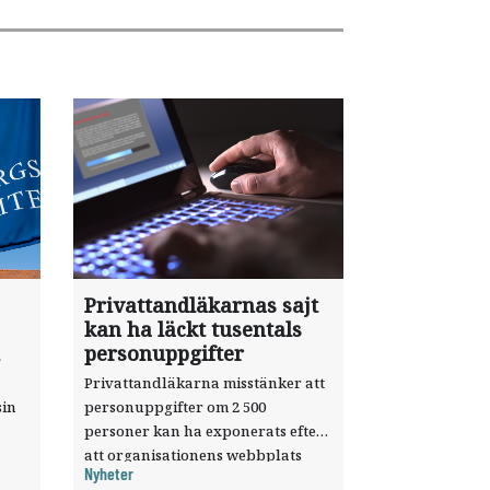
Privattandläkarnas sajt
kan ha läckt tusentals
personuppgifter
Privattandläkarna misstänker att
sin
personuppgifter om 2 500
personer kan ha exponerats efter
att organisationens webbplats
Nyheter
till
utnyttjats genom en sårbarhet i ett