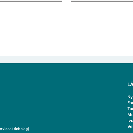
verksamheten som gästprofess
L
Ny
Fo
Ta
Me
Ivo
Ve
rviceaktiebolag)