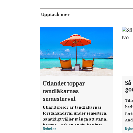
Upptäck mer
Så
Utlandet toppar
go
tandläkarnas
semesterval
Till
bed
Utlandsresor är tandläkarnas
förstahandsval under semestern.
fort
Samtidigt väljer många att stanna
And
hemma – och en av sju har inte
ökat
Nyheter
Nyhe
haft någon sommarledighet alls,