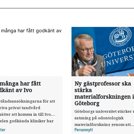
 många har fått
Ny gästprofessor ska
dkänt av Ivo
stärka
materialforskningen i
ståndsansökningarna för att
Göteborg
riva privat tandvård
Göteborgs universitet stärker 
sätter att komma in till Ivo.
satsning på odontologisk
elen godkända kliniker har
materialforskning genom att
, visar nya siffror.
ter
Personnytt
knyta forskaren Pekka Vallittu 