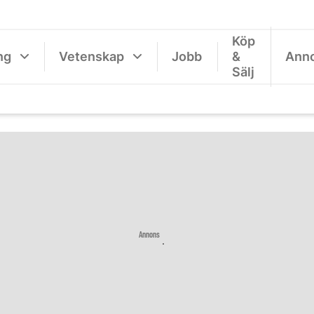
Köp
ng
Vetenskap
Jobb
&
Ann
Sälj
Annons