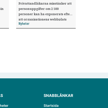
Privattandläkarna misstänker att
sin
personuppgifter om 2 500
personer kan ha exponerats efter
att organisationens webbplats
Nyheter
till
utnyttjats genom en sårbarhet i ett
or.
publiceringsverktyg.
ÄS
SNABBLÄNKAR
heter
Startsida