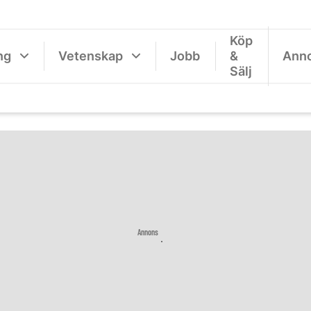
Köp
ng
Vetenskap
Jobb
&
Ann
Sälj
Annons