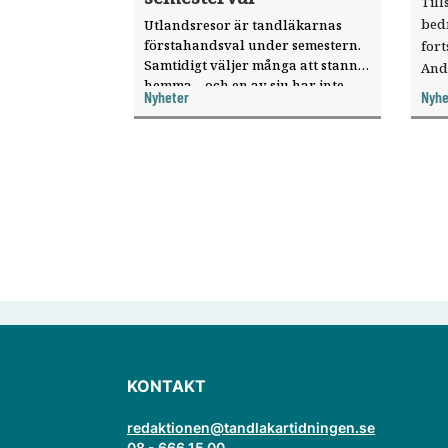
Till
bed
Utlandsresor är tandläkarnas
förstahandsval under semestern.
fort
Samtidigt väljer många att stanna
And
hemma – och en av sju har inte
ökat
Nyheter
Nyhe
haft någon sommarledighet alls,
enligt "månadens fråga".
KONTAKT
redaktionen@tandlakartidningen.se
08 - 666 15 00