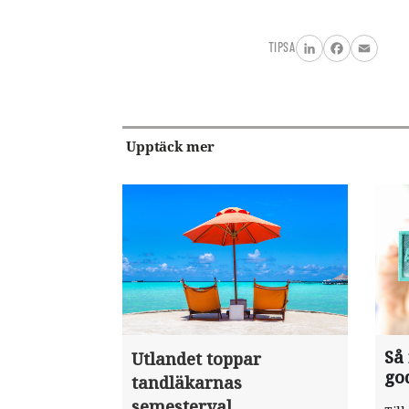
TIPSA
LinkedIn
Facebook
Email
Upptäck mer
Så
Utlandet toppar
go
tandläkarnas
semesterval