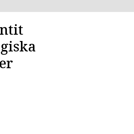
ntit
ogiska
er