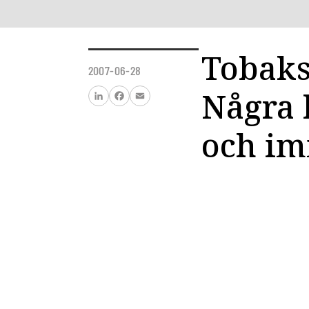
Tobaks
2007-06-28
Några 
LinkedIn
Facebook
Email
och im