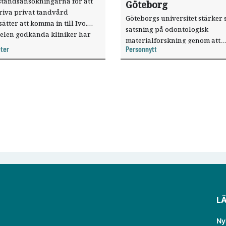
ståndsansökningarna för att
Göteborg
riva privat tandvård
Göteborgs universitet stärker 
sätter att komma in till Ivo.
satsning på odontologisk
elen godkända kliniker har
materialforskning genom att
, visar nya siffror.
ter
Personnytt
knyta forskaren Pekka Vallittu 
verksamheten som gästprofess
L
Ny