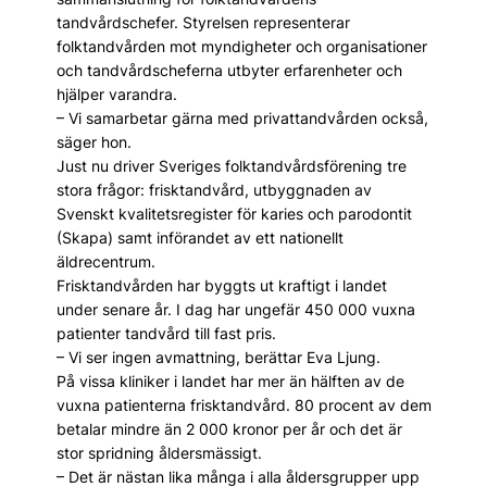
tandvårdschefer. Styrelsen representerar
folktandvården mot myndigheter och organisationer
och tandvårdscheferna utbyter erfarenheter och
hjälper varandra.
– Vi samarbetar gärna med privattandvården också,
säger hon.
Just nu driver Sveriges folktandvårdsförening tre
stora frågor: frisktandvård, utbyggnaden av
Svenskt kvalitetsregister för karies och parodontit
(Skapa) samt införandet av ett nationellt
äldrecentrum.
Frisktandvården har byggts ut kraftigt i landet
under senare år. I dag har ungefär 450 000 vuxna
patienter tandvård till fast pris.
– Vi ser ingen avmattning, berättar Eva Ljung.
På vissa kliniker i landet har mer än hälften av de
vuxna patienterna frisktandvård. 80 procent av dem
betalar mindre än 2 000 kronor per år och det är
stor spridning åldersmässigt.
– Det är nästan lika många i alla åldersgrupper upp