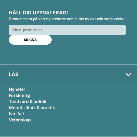
L
F
E
i
a
m
HÅLL DIG UPPDATERAD!
n
c
a
Prenumerera på vårt nyhetsbrev och ta del av aktuellt varje vecka.
k
e
i
e
b
l
d
o
I
o
n
k
LÄS
Nyheter
Forskning
Tandvård & politik
Metod, klinik & praktik
Ivo-fall
Vetenskap