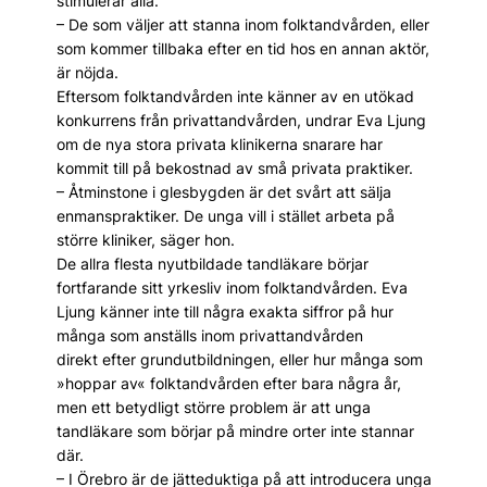
stimulerar alla.
– De som väljer att stanna inom folktandvården, eller
som kommer tillbaka efter en tid hos en annan aktör,
är nöjda.
Eftersom folktandvården inte känner av en utökad
konkurrens från privattandvården, undrar Eva Ljung
om de nya stora privata klinikerna snarare har
kommit till på bekostnad av små privata praktiker.
– Åtminstone i glesbygden är det svårt att sälja
enmanspraktiker. De unga vill i stället arbeta på
större kliniker, säger hon.
De allra flesta nyutbildade tandläkare börjar
fortfarande sitt yrkesliv inom folktandvården. Eva
Ljung känner inte till några exakta siffror på hur
många som anställs inom privattandvården
direkt efter grundutbildningen, eller hur många som
»hoppar av« folktandvården efter bara några år,
men ett betydligt större problem är att unga
tandläkare som börjar på mindre orter inte stannar
där.
– I Örebro är de jätteduktiga på att introducera unga