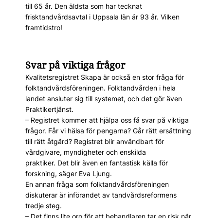
till 65 år. Den äldsta som har tecknat
frisktandvårdsavtal i Uppsala län är 93 år. Vilken
framtidstro!
Svar på viktiga frågor
Kvalitetsregistret Skapa är också en stor fråga för
folktandvårdsföreningen. Folktandvården i hela
landet ansluter sig till systemet, och det gör även
Praktikertjänst.
– Registret kommer att hjälpa oss få svar på viktiga
frågor. Får vi hälsa för pengarna? Går rätt ersättning
till rätt åtgärd? Registret blir användbart för
vårdgivare, myndigheter och enskilda
praktiker. Det blir även en fantastisk källa för
forskning, säger Eva Ljung.
En annan fråga som folktandvårdsföreningen
diskuterar är införandet av tandvårdsreformens
tredje steg.
– Det finns lite oro för att behandlaren tar en risk när