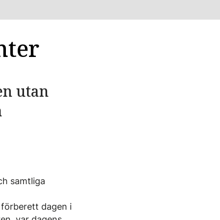
nter
en utan
å
och samtliga
förberett dagen i
ren, var dagens