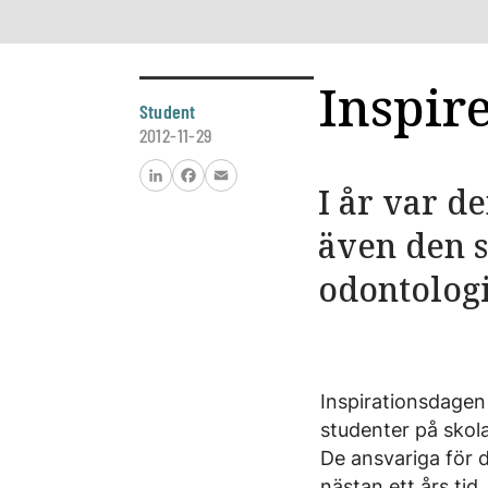
Inspir
Student
2012-11-29
I år var d
LinkedIn
Facebook
Email
även den s
odontologi
Inspirationsdagen 
studenter på skola
De ansvariga för 
nästan ett års ti