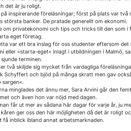
 det är ju roligt.
å inspirerande föreläsningar; först på plats var två
es största banker. De pratade generellt om ekonomi.
 om privatekonomi och tips och tricks till den som i
arta eget företag.
etta var ett bra inslag för oss studenter eftersom det
 eller »starta-eget« inlagt i utbildningen i Malmö, s
 sjunde terminen.
 två skiljde sig mycket från vardagliga föreläsningar
k Schyffert och bjöd på många skratt men gav också 
p sargen«.
arna minglades det ännu mer, Sara Arvini går den fem
met och även hon var nöjd med dagen.
an får ut mer av sådana här dagar för varje år, ju me
t kåren ger oss den här möjligheten då det är roligt oc
 få inblick ibland annat arbetsmarknaden.