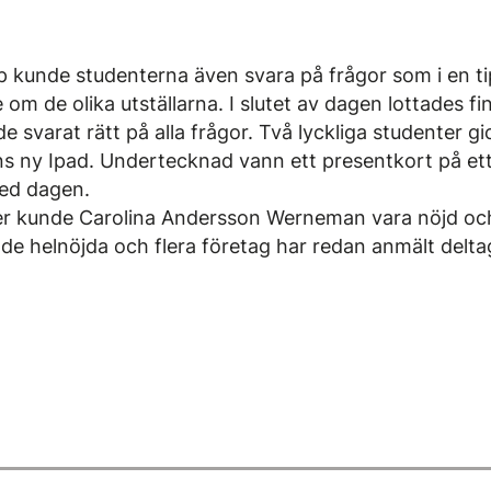
 kunde studenterna även svara på frågor som i en 
m de olika utställarna. I slutet av dagen lottades fina
e svarat rätt på alla frågor. Två lyckliga studenter 
ans ny Ipad. Undertecknad vann ett presentkort på et
med dagen.
er kunde Carolina Andersson Werneman vara nöjd och
e helnöjda och flera företag har redan anmält deltaga