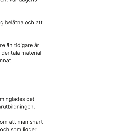
ig belåtna och att
e än tidigare år
 dentala material
annat
 minglades det
rutbildningen.
 om att man snart
l och som ligger