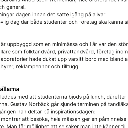
h general.
ingar dagen innan det satte igång på allvar:
trevlig dag där både studenter och företag ska känna s
 är uppbyggd som en minimässa och i år var den störr
llare som folktandvård, privattandvård, företag inom
laboratorier hade dukat upp varsitt bord med bland 
hyrer, reklampennor och tilltugg.
ällarna
eddes med att studenterna bjöds på lunch, därefter
larna. Gustav Norbäck går sjunde terminen på tandläka
 gången han deltar på inspirationsdagen:
 montrar att besöka, hela mässan ger en påminnelse
re. Man får möjlighet att se saker man inte känner til