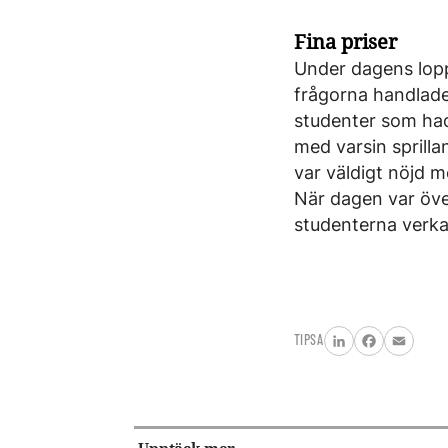
Fina priser
Under dagens lopp
frågorna handlade o
studenter som had
med varsin sprill
var väldigt nöjd 
När dagen var öv
studenterna verkad
TIPSA
LinkedIn
Facebook
Email