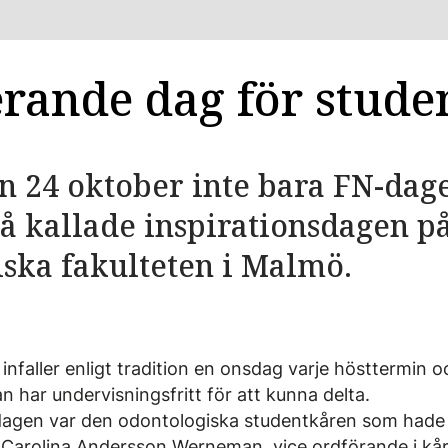
erande dag för stude
en 24 oktober inte bara FN-dag
å kallade inspirationsdagen p
ska fakulteten i Malmö.
infaller enligt tradition en onsdag varje hösttermin 
n har undervisningsfritt för att kunna delta.
dagen var den odontologiska studentkåren som hade 
d. Carolina Andersson Werneman, vice ordförande i kå