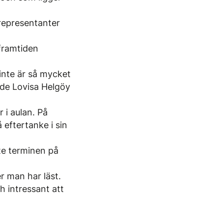
 representanter
 framtiden
 inte är så mycket
ade Lovisa Helgöy
 i aulan. På
eftertanke i sin
te terminen på
r man har läst.
h intressant att