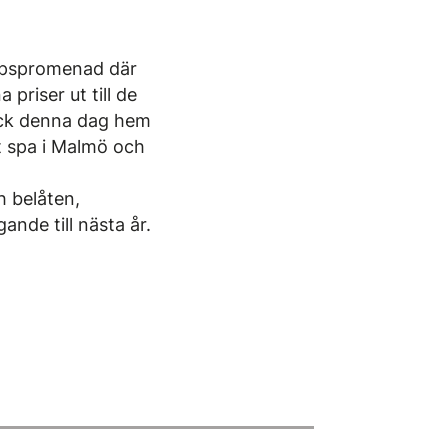
tipspromenad där
 priser ut till de
gick denna dag hem
t spa i Malmö och
 belåten,
nde till nästa år.