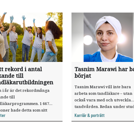
t rekord i antal
Tasnim Marawi har b
ande till
börjat
ndläkarutbildningen
Tasnim Marawi vill inte bara
n i år är det rekordmånga
arbeta som tandläkare – utan
nde till
också vara med och utveckla
dläkarprogrammen. 1 667
tandvården. Redan under stud
oner hade detta som sitt
tiden har hon engagerat sig
ter
Karriär & porträtt
stahandsval vid antagningen
nationellt, och är sedan årsski
 höstterminen.
Studerandeföreningens
centralordförande.