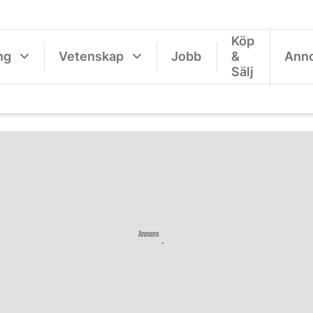
Köp
ng
Vetenskap
Jobb
&
Ann
Sälj
Annons