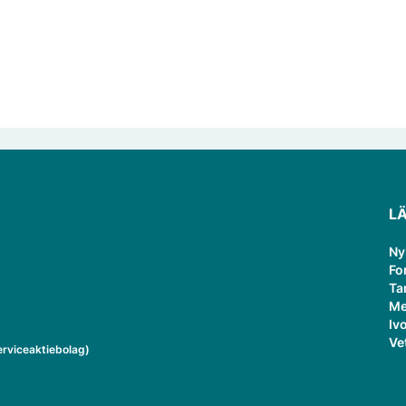
L
Ny
Fo
Ta
Me
Ivo
Ve
rviceaktiebolag)