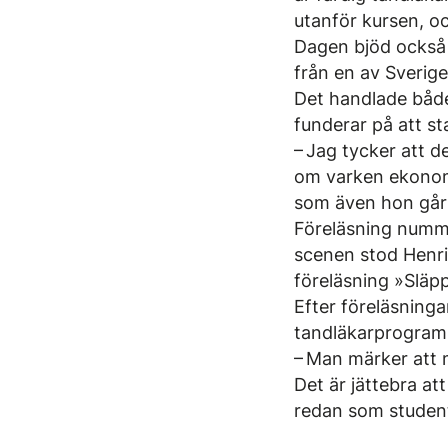
utanför kursen, och
Dagen bjöd också p
från en av Sverig
Det handlade både
funderar på att st
– Jag tycker att d
om varken ekonomi
som även hon går
Föreläsning nummer
scenen stod Henri
föreläsning »Släp
Efter föreläsning
tandläkarprogram
– Man märker att m
Det är jättebra at
redan som student