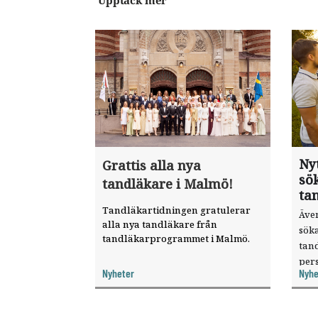
Upptäck mer
Nyt
Grattis alla nya
sök
tandläkare i Malmö!
ta
Tandläkartidningen gratulerar
Äve
alla nya tandläkare från
söka
tandläkarprogrammet i Malmö.
tan
pers
Nyheter
Nyhe
för
till