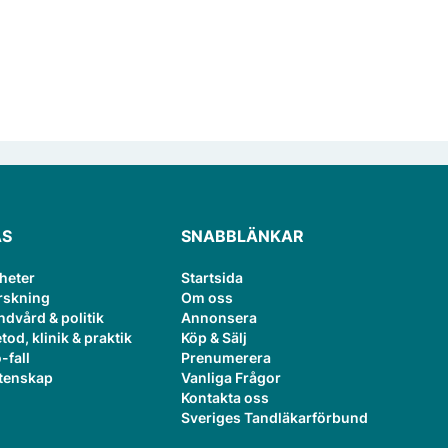
ÄS
SNABBLÄNKAR
heter
Startsida
rskning
Om oss
ndvård & politik
Annonsera
tod, klinik & praktik
Köp & Sälj
-fall
Prenumerera
tenskap
Vanliga Frågor
Kontakta oss
Sveriges Tandläkarförbund