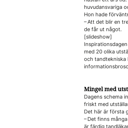
huvudansvariga oc
Hon hade förväntn
– Att det blir en 
de får ut något.
[slideshow]
Inspirationsdagen
med 20 olika utstä
och tandtekniska 
informationsbrosc
Mingel med utst
Dagens schema inl
friskt med utstäl
Det här är första
– Det finns många
är färdig tandläka