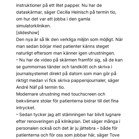
instruktioner på ett litet papper. Nu har de
dataskärmar, säger Cecilia Heinisch på termin tio,
om hur det var att jobba i den gamla
simulatorkliniken.
[slideshow]
Den nya är så lik den verkliga miljön som möjligt. När
man sedan börjar med patienter känns steget
naturligt eftersom man känner igen utrustningen.
– Nu har de video på skärmen framför sig, så de kan
se gummornas tänder och tandkött och skriva i
journalsystemet direkt på datorn som man gör på
riktigt medan vi fick skriva pappersjournaler, säger
André Näf på termin tio.
Modernare utrustning med touchscreen och
bekvämare stolar för patienterna bidrar till det fina
intrycket.
– Sedan tycker jag att stämningen har blivit lugnare
efter renoveringen på klinikplan. Det säger många i
personalen också och det är ju jättebra – både för
patienterna och för oss som jobbar här, säger Tove