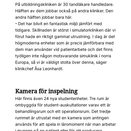
På utbildningskliniken är 30 tandläkare handledare.
Hälften av dem jobbar också på andra kliniker. Den
andra hälften jobbar bara här.
– Det har blivit en fantastisk miljö jämfört med
tidigare. Skillnaden är störst i simulatorkliniken där vi
förut hade en riktigt gammal utrustning. I dag är det
högmoderna enheter som är precis jämförbara med
dem man använder vid patientarbete och det finns
tydligen inte någon motsvarande simuklinik i norra
Europa, så vi är väldigt stolta över denna, säger
klinikchef Åsa Leonhardt.
Kamera för inspelning
Här finns även 24 nya studentenheter. Tre rum är
ombyggda för student-auskultationer varav ett är
behandlingsrum och ett operationsrum. Det tredje
rummet är utrustat med en kamera som antingen
används för att spela in läromoment när man arbetar
i munnen på en patient eller för att producera