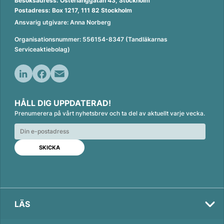
Besöksadress: Österlånggatan 43, Stockholm
Postadress: Box 1217, 111 82 Stockholm
Ansvarig utgivare: Anna Norberg
Organisationsnummer: 556154-8347 (Tandläkarnas
Serviceaktiebolag)
L
F
E
i
a
m
HÅLL DIG UPPDATERAD!
n
c
a
Prenumerera på vårt nyhetsbrev och ta del av aktuellt varje vecka.
k
e
i
e
b
l
d
o
I
o
n
k
LÄS